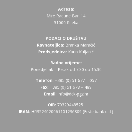
Adresa:
Mire Radune Ban 14
51000 Rijeka
PODACI O DRUŠTVU
Ravnateljica:
Branka Maračić
Predsjednica:
Karin Kuljanić
Radno vrijeme:
Ponedjeljak – Petak od 7:30 do 15:30
Telefon:
+385 (
0) 51 677 – 057
Fax:
+385 (0) 51 678 – 489
Email:
info@dck-pgz.hr
OIB:
70329448525
IBAN:
HR3524020061101236809 (Erste bank d.d.)