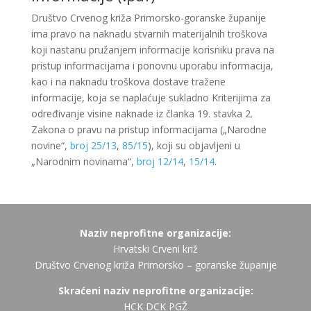
Društvo Crvenog križa Primorsko-goranske županije
ima pravo na naknadu stvarnih materijalnih troškova
koji nastanu pružanjem informacije korisniku prava na
pristup informacijama i ponovnu uporabu informacija,
kao i na naknadu troškova dostave tražene
informacije, koja se naplaćuje sukladno Kriterijima za
određivanje visine naknade iz članka 19. stavka 2.
Zakona o pravu na pristup informacijama („Narodne
novine“,
broj 25/13
,
85/15
), koji su objavljeni u
„Narodnim novinama“,
broj 12/14
,
15/14
.
Naziv neprofitne organizacije:
Hrvatski Crveni križ
Društvo Crvenog križa Primorsko – goranske županije
Skraćeni naziv neprofitne organizacije:
HCK DCK PGŽ