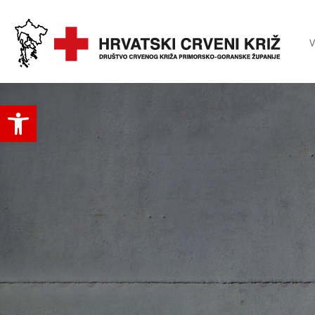
V
Open toolbar