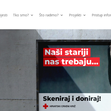
ijesti
Tko smo?
Što radimo?
Projekti
Pristup inf