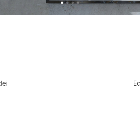
dei
Ed