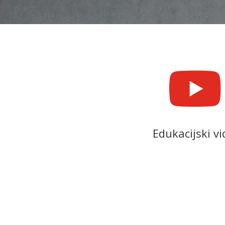

Edukacijski vi