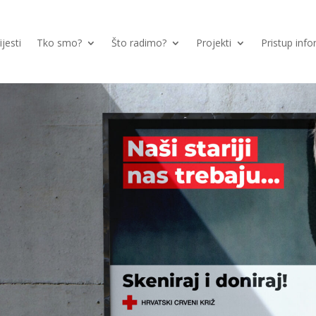
ijesti
Tko smo?
Što radimo?
Projekti
Pristup inf