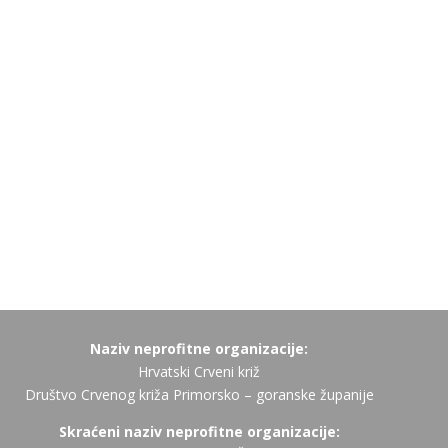
Naziv neprofitne organizacije:
Hrvatski Crveni križ
Društvo Crvenog križa Primorsko – goranske županije
Skraćeni naziv neprofitne organizacije: