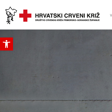
V
Open toolbar