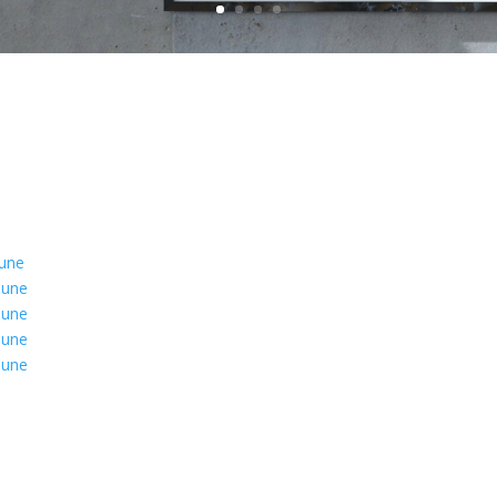
pune
pune
pune
pune
pune