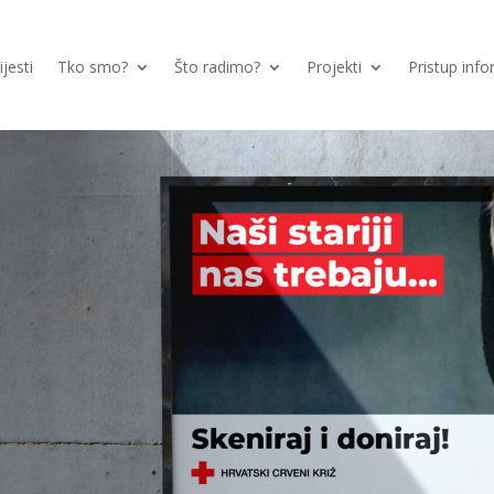
ijesti
Tko smo?
Što radimo?
Projekti
Pristup inf