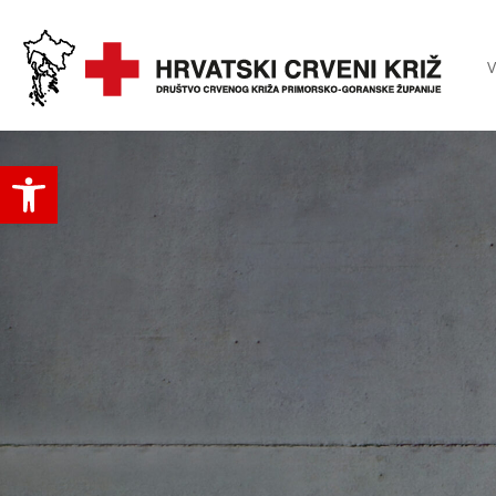
V
Open toolbar