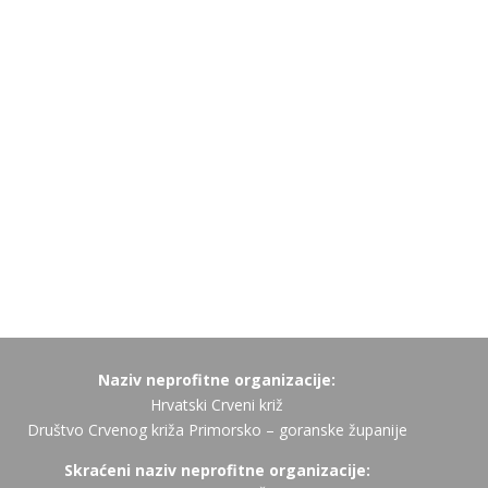
Naziv neprofitne organizacije:
Hrvatski Crveni križ
Društvo Crvenog križa Primorsko – goranske županije
Skraćeni naziv neprofitne organizacije: