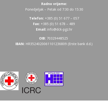
Radno vrijeme:
Ponedjeljak – Petak od 7:30 do 15:30
Telefon:
+385 (
0) 51 677 – 057
Fax:
+385 (0) 51 678 – 489
Email:
info@dck-pgz.hr
OIB:
70329448525
IBAN:
HR3524020061101236809 (Erste bank d.d.)