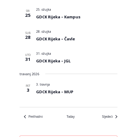
25. ožujka
SRI
25
GDCK Rijeka – Kampus
28. ožujka
SUB
28
GDCK Rijeka – Čavle
31. ožujka
UTO
31
GDCK Rijeka – JGL
travanj 2026
3. travnja
PET
3
GDCK Rijeka – MUP
Događanja
Događanja
Prethodni
Today
Sljedeći