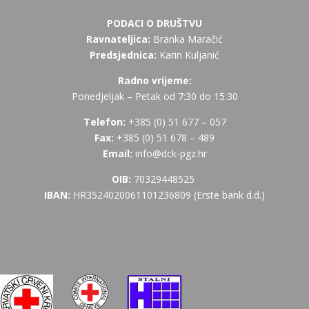
PODACI O DRUŠTVU
Ravnateljica:
Branka Maračić
Predsjednica:
Karin Kuljanić
Radno vrijeme:
Ponedjeljak – Petak od 7:30 do 15:30
Telefon:
+385 (
0) 51 677 – 057
Fax:
+385 (0) 51 678 – 489
Email:
info@dck-pgz.hr
OIB:
70329448525
IBAN:
HR3524020061101236809 (Erste bank d.d.)