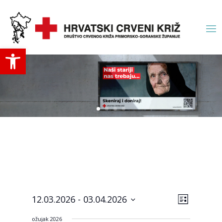
Open toolbar
Navigac
Događa
12.03.2026
 - 
03.04.2026
List
navigac
pogled
Odaberite
pogled
ožujak 2026