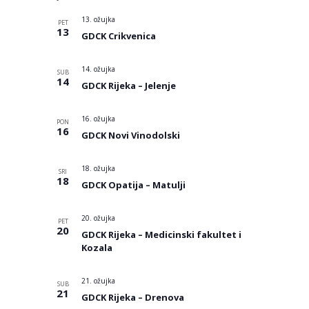
datum.
13. ožujka
PET
13
GDCK Crikvenica
14. ožujka
SUB
14
GDCK Rijeka – Jelenje
16. ožujka
PON
16
GDCK Novi Vinodolski
18. ožujka
SRI
18
GDCK Opatija – Matulji
20. ožujka
PET
20
GDCK Rijeka – Medicinski fakultet i
Kozala
21. ožujka
SUB
21
GDCK Rijeka – Drenova