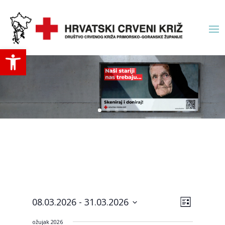
Open toolbar
Navigac
Događa
08.03.2026
 - 
31.03.2026
List
navigac
pogled
Odaberite
pogled
ožujak 2026