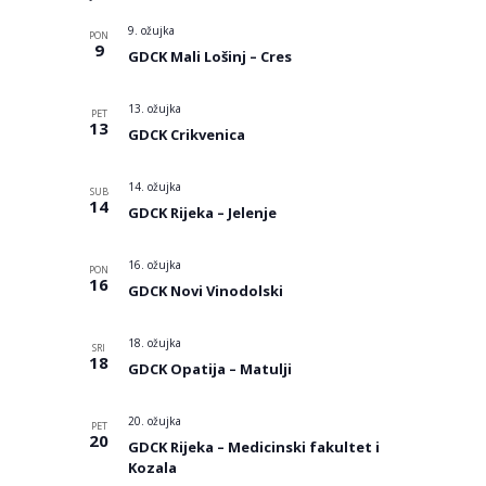
datum.
9. ožujka
PON
9
GDCK Mali Lošinj – Cres
13. ožujka
PET
13
GDCK Crikvenica
14. ožujka
SUB
14
GDCK Rijeka – Jelenje
16. ožujka
PON
16
GDCK Novi Vinodolski
18. ožujka
SRI
18
GDCK Opatija – Matulji
20. ožujka
PET
20
GDCK Rijeka – Medicinski fakultet i
Kozala