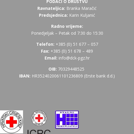
PODACI O DRUŠTVU
Ravnateljica:
Branka Maračić
Predsjednica:
Karin Kuljanić
Radno vrijeme:
Ponedjeljak – Petak od 7:30 do 15:30
Telefon:
+385 (
0) 51 677 – 057
Fax:
+385 (0) 51 678 – 489
Email:
info@dck-pgz.hr
OIB:
70329448525
IBAN:
HR3524020061101236809 (Erste bank d.d.)