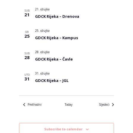
21. ožujka
SUB
21
GDCK Rijeka – Drenova
25. ožujka
SRI
25
GDCK Rijeka – Kampus
28. ožujka
SUB
28
GDCK Rijeka – Čavle
31. ožujka
UTO
31
GDCK Rijeka – JGL
Događanja
Događanja
Prethodni
Today
Sljedeći
Subscribe to calendar