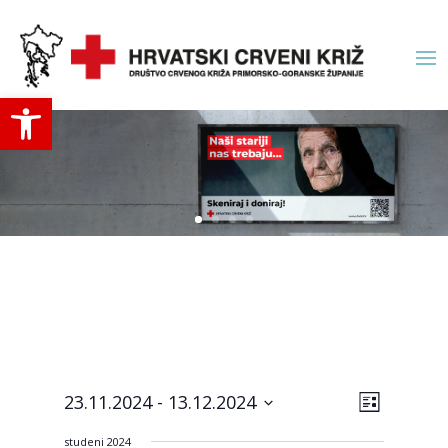
Open toolbar
Navigac
Događa
23.11.2024
 - 
13.12.2024
List
navigac
pogled
Odaberite
pogled
studeni 2024