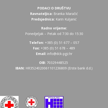
PODACI O DRUŠTVU
Ravnateljica:
Branka Maračić
Predsjednica:
Karin Kuljanić
Radno vrijeme:
Ponedjeljak – Petak od 7:30 do 15:30
Telefon:
+385 (
0) 51 677 – 057
Fax:
+385 (0) 51 678 – 489
Email:
info@dck-pgz.hr
OIB:
70329448525
IBAN:
HR3524020061101236809 (Erste bank d.d.)