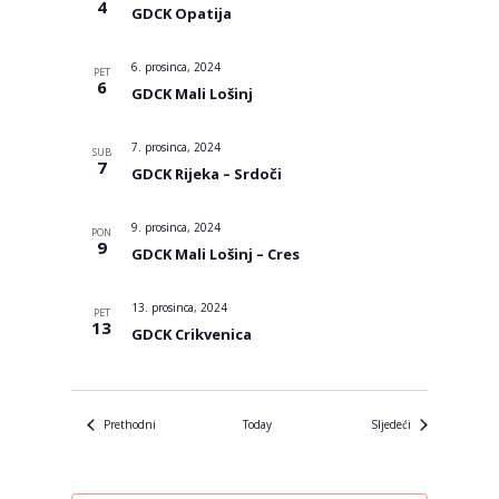
4
GDCK Opatija
6. prosinca, 2024
PET
6
GDCK Mali Lošinj
7. prosinca, 2024
SUB
7
GDCK Rijeka – Srdoči
9. prosinca, 2024
PON
9
GDCK Mali Lošinj – Cres
13. prosinca, 2024
PET
13
GDCK Crikvenica
Događanja
Događanja
Prethodni
Today
Sljedeći