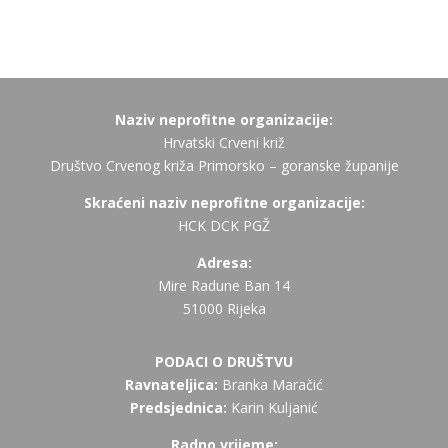
Naziv neprofitne organizacije:
Hrvatski Crveni križ
Društvo Crvenog križa Primorsko – goranske županije
Skraćeni naziv neprofitne organizacije:
HCK DCK PGŽ
Adresa:
Mire Radune Ban 14
51000 Rijeka
PODACI O DRUŠTVU
Ravnateljica:
Branka Maračić
Predsjednica:
Karin Kuljanić
Radno vrijeme: