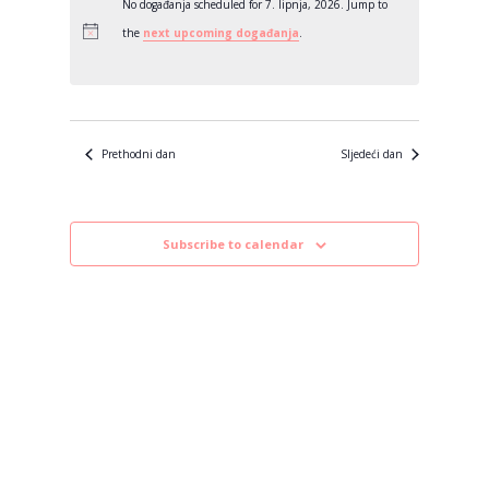
datum.
No događanja scheduled for 7. lipnja, 2026. Jump to
the
next upcoming događanja
.
Prethodni dan
Sljedeći dan
Subscribe to calendar