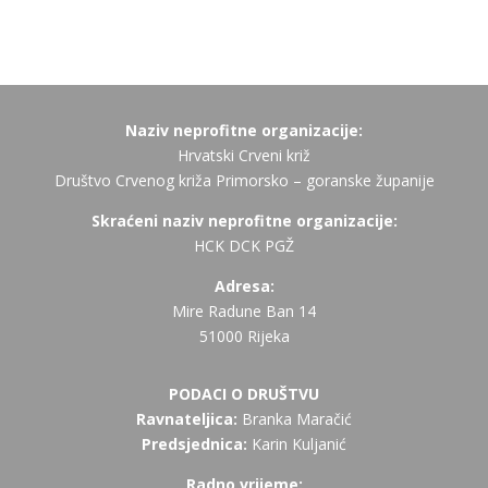
Naziv neprofitne organizacije:
Hrvatski Crveni križ
Društvo Crvenog križa Primorsko – goranske županije
Skraćeni naziv neprofitne organizacije:
HCK DCK PGŽ
Adresa:
Mire Radune Ban 14
51000 Rijeka
PODACI O DRUŠTVU
Ravnateljica:
Branka Maračić
Predsjednica:
Karin Kuljanić
Radno vrijeme: