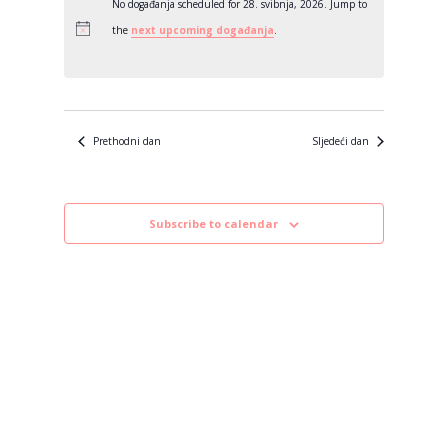
datum.
No događanja scheduled for 28. svibnja, 2026. Jump to
the
next upcoming događanja
.
Prethodni dan
Sljedeći dan
Subscribe to calendar