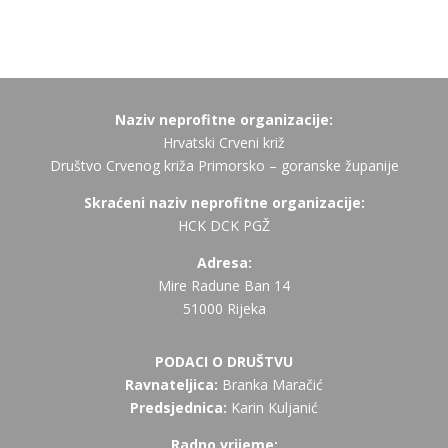
Naziv neprofitne organizacije:
Hrvatski Crveni križ
Društvo Crvenog križa Primorsko – goranske županije
Skraćeni naziv neprofitne organizacije:
HCK DCK PGŽ
Adresa:
Mire Radune Ban 14
51000 Rijeka
PODACI O DRUŠTVU
Ravnateljica:
Branka Maračić
Predsjednica:
Karin Kuljanić
Radno vrijeme: