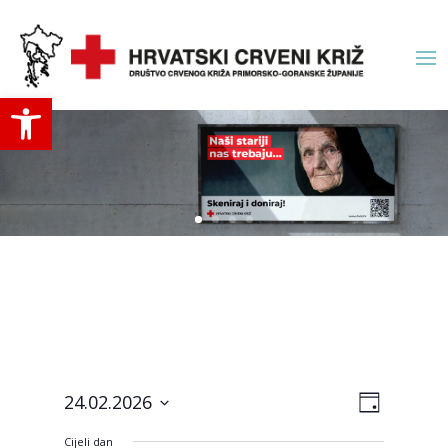
Open toolbar
Navigac
Događa
24.02.2026
Day
navigac
pogled
Odaberite
pogled
Cijeli dan