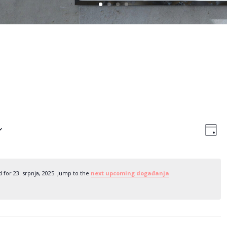
Navi
Do
nav
Day
pog
po
for 23. srpnja, 2025. Jump to the
next upcoming događanja
.