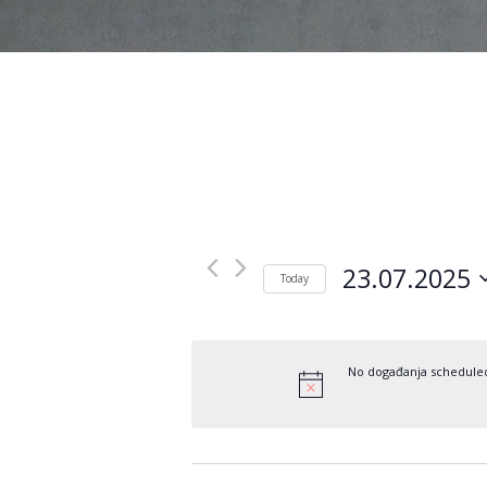
23.07.2025
Today
Odaberite
datum.
No događanja scheduled 