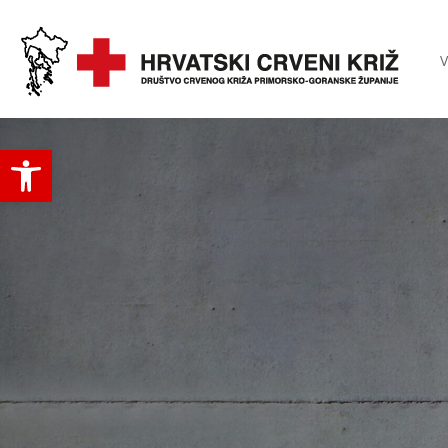
V
Open toolbar