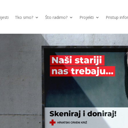
ijesti
Tko smo?
Što radimo?
Projekti
Pristup inf