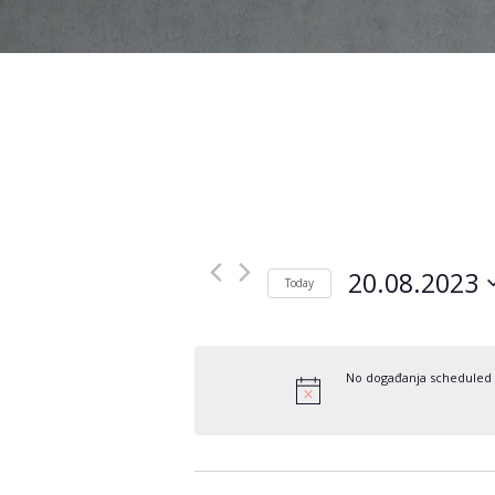
20.08.2023
Today
Odaberite
datum.
No događanja scheduled f