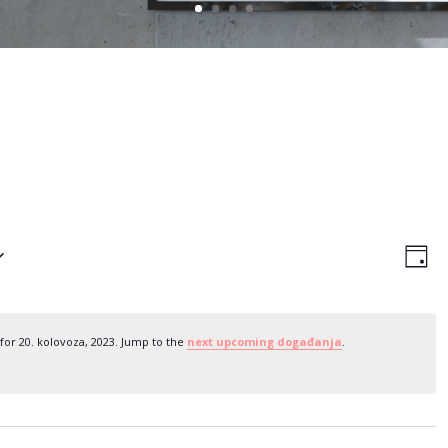
Navi
Do
nav
Day
pog
po
or 20. kolovoza, 2023. Jump to the
next upcoming događanja
.