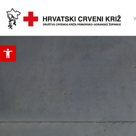
V
Open toolbar