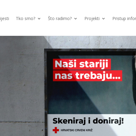
ijesti
Tko smo?
Što radimo?
Projekti
Pristup inf