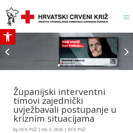
Open toolbar
Županijski interventni
timovi zajednički
uvježbavali postupanje u
kriznim situacijama
by
DCK PGŽ
|
srp 3, 2026
|
DCK PGŽ