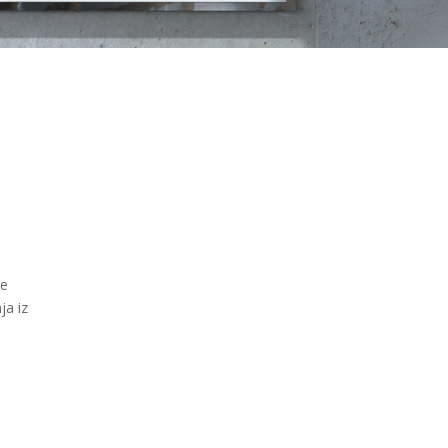
ve
ja iz