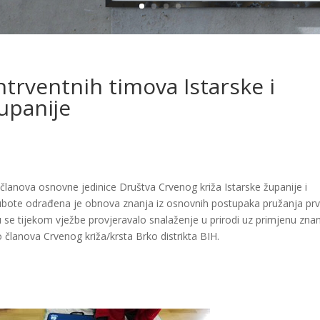
ntrventnih timova Istarske i
upanije
članova osnovne jedinice Društva Crvenog križa Istarske županije i
subote odrađena je obnova znan
ja iz osnovnih postupaka pružanja pr
 se tijekom vježbe provjeravalo snalaženje u prirodi uz primjenu znan
ko članova Crvenog križa/krsta Brko distrikta BIH.