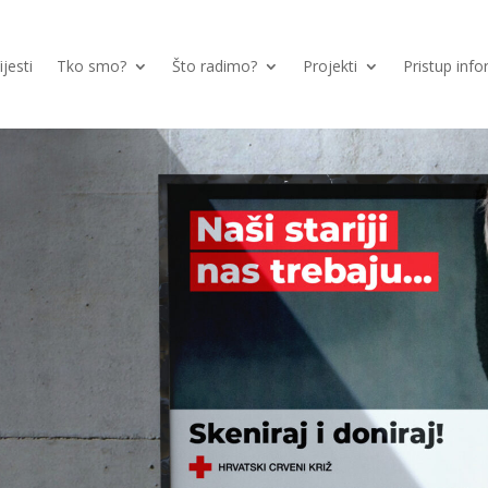
ijesti
Tko smo?
Što radimo?
Projekti
Pristup inf