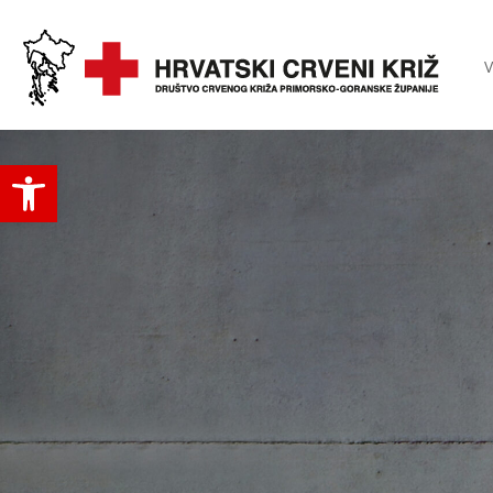
V
Open toolbar