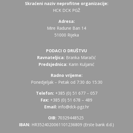
Skraćeni naziv neprofitne organizacije:
HCK DCK PGŽ
Adresa:
Mire Radune Ban 14
51000 Rijeka
PODACI O DRUŠTVU
Ravnateljica:
Branka Maračić
Predsjednica:
Karin Kuljanić
Radno vrijeme:
Ponedjeljak – Petak od 7:30 do 15:30
Telefon:
+385 (
0) 51 677 – 057
Fax:
+385 (0) 51 678 – 489
Email:
info@dck-pgz.hr
OIB:
70329448525
IBAN:
HR3524020061101236809 (Erste bank d.d.)