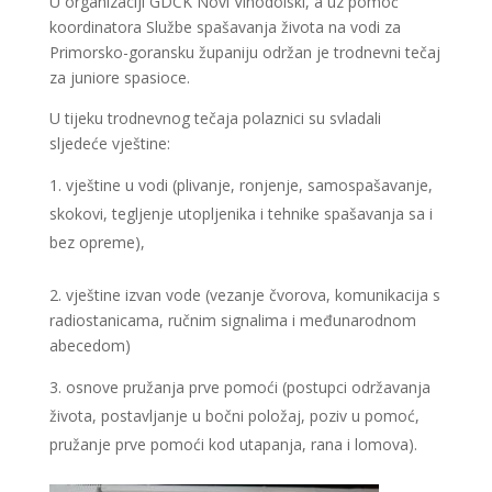
U organizaciji GDCK Novi Vinodolski, a uz pomoć
koordinatora Službe spašavanja života na vodi za
Primorsko-goransku županiju održan je trodnevni tečaj
za juniore spasioce.
U tijeku trodnevnog tečaja polaznici su svladali
sljedeće vještine:
vještine u vodi (plivanje, ronjenje, samospašavanje,
skokovi, tegljenje utopljenika i tehnike spašavanja sa i
bez opreme),
2. vještine izvan vode (vezanje čvorova, komunikacija s
radiostanicama, ručnim signalima i međunarodnom
abecedom)
osnove pružanja prve pomoći (postupci održavanja
života, postavljanje u bočni položaj, poziv u pomoć,
pružanje prve pomoći kod utapanja, rana i lomova).