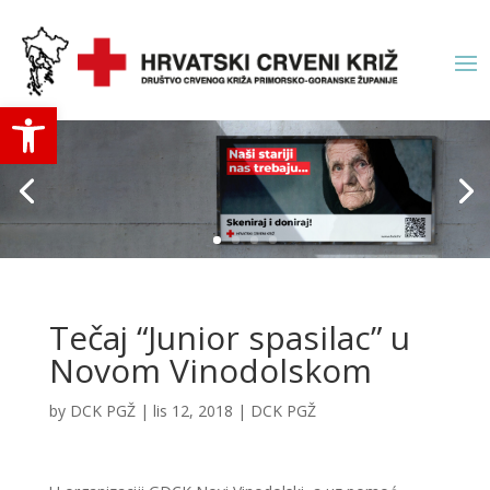
Open toolbar
Tečaj “Junior spasilac” u
Novom Vinodolskom
by
DCK PGŽ
|
lis 12, 2018
|
DCK PGŽ