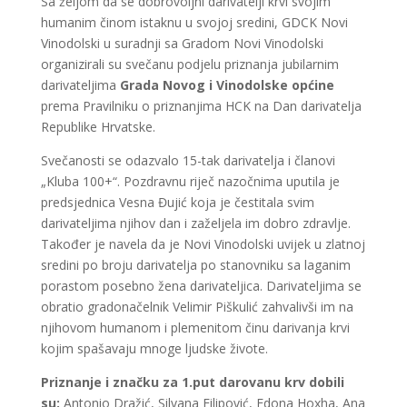
Sa željom da se dobrovoljni darivatelji krvi svojim
humanim činom istaknu u svojoj sredini, GDCK Novi
Vinodolski u suradnji sa Gradom Novi Vinodolski
organizirali su svečanu podjelu priznanja jubilarnim
darivateljima
Grada Novog i Vinodolske općine
prema Pravilniku o priznanjima HCK na Dan darivatelja
Republike Hrvatske.
Svečanosti se odazvalo 15-tak darivatelja i članovi
„Kluba 100+“. Pozdravnu riječ nazočnima uputila je
predsjednica Vesna Đujić koja je čestitala svim
darivateljima njihov dan i zaželjela im dobro zdravlje.
Također je navela da je Novi Vinodolski uvijek u zlatnoj
sredini po broju darivatelja po stanovniku sa laganim
porastom posebno žena darivateljica. Darivateljima se
obratio gradonačelnik Velimir Piškulić zahvalivši im na
njihovom humanom i plemenitom činu darivanja krvi
kojim spašavaju mnoge ljudske živote.
Priznanje i značku za 1.put darovanu krv dobili
su:
Antonio Dražić, Silvana Filipović, Edona Hoxha, Ana