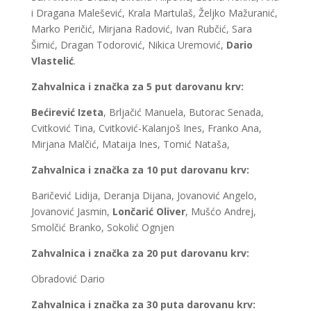
i Dragana Malešević, Krala Martulaš, Željko Mažuranić,
Marko Peričić, Mirjana Radović, Ivan Rubčić, Sara
Šimić, Dragan Todorović, Nikica Uremović,
Dario
Vlastelić
.
Zahvalnica i značka za 5 put darovanu krv:
Bećirević Izeta
, Brljačić Manuela, Butorac Senada,
Cvitković Tina, Cvitković-Kalanjoš Ines, Franko Ana,
Mirjana Malčić, Mataija Ines, Tomić Nataša,
Zahvalnica i značka za 10 put darovanu krv:
Baričević Lidija, Deranja Dijana, Jovanović Angelo,
Jovanović Jasmin,
Lončarić Oliver
, Mušćo Andrej,
Smolčić Branko, Sokolić Ognjen
Zahvalnica i značka za 20 put darovanu krv:
Obradović Dario
Zahvalnica i značka za 30 puta darovanu krv: