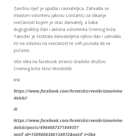
Završnu riječ je uputila i ravnateljica. Zahvalila se
mladom volonteru Jakovu Lončariću za slikanje
svečanosti kojem je otac darivatelj, a baka
dugogodišnji član i aktivna volonterka Crvenog križa.
Također je čestitala darivateljima njihov dan i zahvalila
im na odazivu na svečanost te svih pozvala da se
počaste.
Više slika na facebook stranici Gradsko društvo
Crvenog križa Novi Vinodolski
link
https://www.facebook.com/hrvatskicrvenikriznovivino
dolski/
ili
https://www.facebook.com/hrvatskicrvenikriznovivino
dolski/posts/498488737184935?
notif_id=1509006386134972&notif_t=like