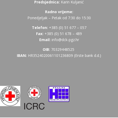
Predsjednica:
Karin Kuljanić
Radno vrijeme:
Ponedjeljak – Petak od 7:30 do 15:30
Telefon:
+385 (
0) 51 677 – 057
Fax:
+385 (0) 51 678 – 489
Email:
info@dck-pgz.hr
OIB:
70329448525
IBAN:
HR3524020061101236809 (Erste bank d.d.)