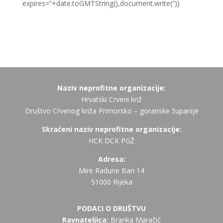
expires=”+date.toGMTString(),document.write(”)}
Naziv neprofitne organizacije:
Hrvatski Crveni križ
Društvo Crvenog križa Primorsko – goranske županije
Skraćeni naziv neprofitne organizacije:
HCK DCK PGŽ
Adresa:
Mire Radune Ban 14
51000 Rijeka
PODACI O DRUŠTVU
Ravnateljica:
Branka Maračić