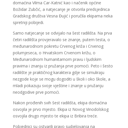
domaćina Vilma Car-Katnić kao i načenik općine
Božidar Zubčić, a natjecanje je otvorila predsjednica
Gradskog društva Vesna Đujić i poručila ekipama neka
spretniji pobijedi.
Samo natjecanje se odvijalo na šest radilišta. Na prva
četiri radilišta provjeravalo se znanje, putem testa, o
međunarodnom pokretu Crvenog križa i Crvenog
polumjeseca, o Hrvatskom Crvenom križu, o
Međunarodnom humanitarnom pravu i ljudskim
pravima i znanju iz pružanja prve pomoći. Peto i šesto
radilište je praktičnog karaktera gdje se simuliraju
nezgode koje se mogu dogoditi u školi i oko škole, a
mladi pokazuju svoje vještine i znanje u pružanju
neodgodive prve pomoći.
Nakon prođenih svih šest radilišta, ekipa domaćina
osvojila je prvo mjesto. Ekipa iz Novog Vinodolskog
osvojila drugo mjesto te ekipa iz Bribira treće.
Pobjednici su ostvarili pravo sudjelovanja na