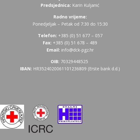
Predsjednica:
Karin Kuljanić
Radno vrijeme:
Ponedjeljak – Petak od 7:30 do 15:30
Telefon:
+385 (
0) 51 677 – 057
Fax:
+385 (0) 51 678 – 489
Email:
info@dck-pgz.hr
OIB:
70329448525
IBAN:
HR3524020061101236809 (Erste bank d.d.)