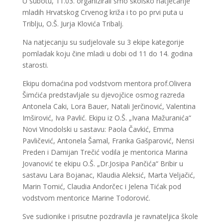
U subotu, 11.03. organizirali smo školsko natjecanje
mladih Hrvatskog Crvenog križa i to po prvi puta u
Triblju, O.Š. Jurja Klovića Tribalj.
Na natjecanju su sudjelovale su 3 ekipe kategorije
pomladak koju čine mladi u dobi od 11 do 14. godina
starosti.
Ekipu domaćina pod vodstvom mentora prof.Olivera
Šimćića predstavljale su djevojčice osmog razreda
Antonela Caki, Lora Bauer, Natali Jerčinović, Valentina
Imširović, Iva Pavlić. Ekipu iz O.Š. „Ivana Mažuranića“
Novi Vinodolski u sastavu: Paola Čavkić, Emma
Pavličević, Antonela Šamal, Franka Gašparović, Nensi
Preden i Damijan Trečić vodila je mentorica Marina
Jovanović te ekipu O.Š. „Dr.Josipa Pančića“ Bribir u
sastavu Lara Bojanac, Klaudia Aleksić, Marta Veljačić,
Marin Tomić, Claudia Andorčec i Jelena Tićak pod
vodstvom mentorice Marine Todorović.
Sve sudionike i prisutne pozdravila je ravnateljica škole