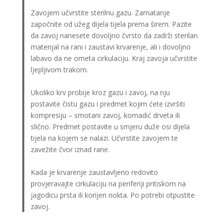
Zavojem učvrstite sterilnu gazu. Zamatanje
započnite od užeg dijela tijela prema širem. Pazite
da zavoj nanesete dovoljno čvrsto da zadrži sterilan
materijal na rani i zaustavi krvarenje, ali i dovoljno
labavo da ne ometa cirkulaciju. Kraj zavoja učvrstite
ljepljivom trakom.
Ukoliko krv probije kroz gazu i zavoj, na nju
postavite čistu gazu i predmet kojim ćete izvršiti
kompresiju – smotani zavoj, komadić drveta ili
slično. Predmet postavite u smjeru duže osi dijela
tijela na kojem se nalazi. Učvrstite zavojem te
zavežite čvor iznad rane.
Kada je krvarenje zaustavljeno redovito
provjeravajte cirkulaciju na periferiji pritiskom na
jagodicu prsta ili korijen nokta. Po potrebi otpustite
zavoj.