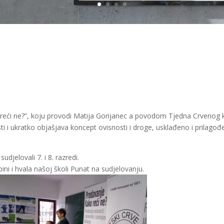
reći ne?”, koju provodi Matija Gorijanec a povodom Tjedna Crvenog k
i i ukratko objašjava koncept ovisnosti i droge, usklađeno i prilago
djelovali 7. i 8. razredi.
ini i hvala našoj školi Punat na sudjelovanju.