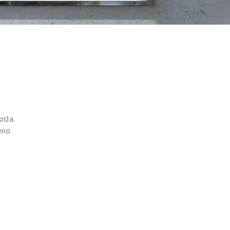
riža.
đeno