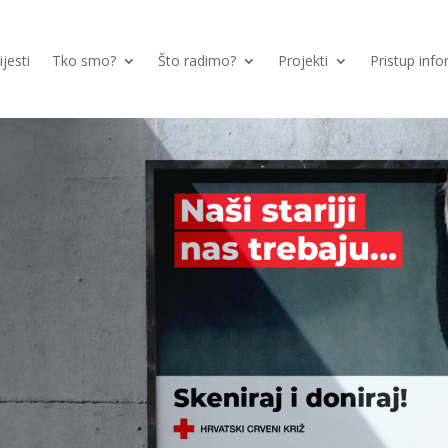
ijesti
Tko smo?
Što radimo?
Projekti
Pristup inf