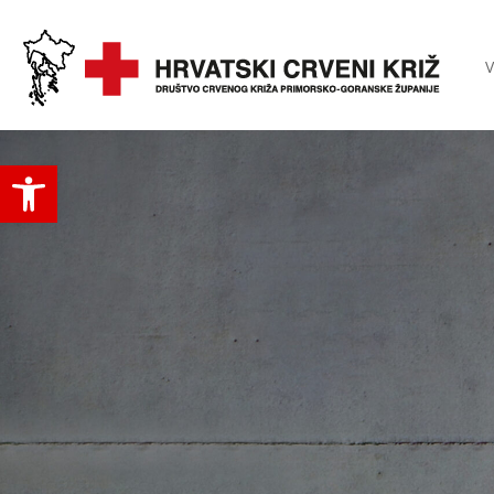
V
Open toolbar