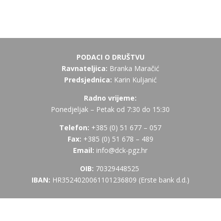
PODACI O DRUŠTVU
Ravnateljica:
Branka Maračić
Predsjednica:
Karin Kuljanić
Radno vrijeme:
Ponedjeljak – Petak od 7:30 do 15:30
Telefon:
+385 (
0) 51 677 – 057
Fax:
+385 (0) 51 678 – 489
Email:
info@dck-pgz.hr
OIB:
70329448525
IBAN:
HR3524020061101236809 (Erste bank d.d.)