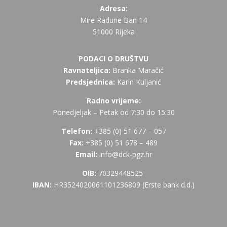
Adresa:
Mire Radune Ban 14
51000 Rijeka
PODACI O DRUŠTVU
Ravnateljica:
Branka Maračić
Predsjednica:
Karin Kuljanić
Radno vrijeme:
Ponedjeljak – Petak od 7:30 do 15:30
Telefon:
+385 (
0) 51 677 – 057
Fax:
+385 (0) 51 678 – 489
Email:
info@dck-pgz.hr
OIB:
70329448525
IBAN:
HR3524020061101236809 (Erste bank d.d.)