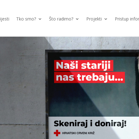
ijesti
Tko smo?
Što radimo?
Projekti
Pristup inf