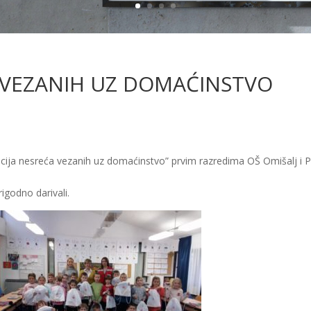
 VEZANIH UZ DOMAĆINSTVO
ncija nesreća vezanih uz domaćinstvo” prvim razredima OŠ Omišalj i 
igodno darivali.