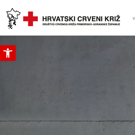
V
Open toolbar