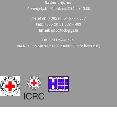
Radno vrijeme:
Ponedjeljak – Petak od 7:30 do 15:30
Telefon:
+385 (
0) 51 677 – 057
Fax:
+385 (0) 51 678 – 489
Email:
info@dck-pgz.hr
OIB:
70329448525
IBAN:
HR3524020061101236809 (Erste bank d.d.)