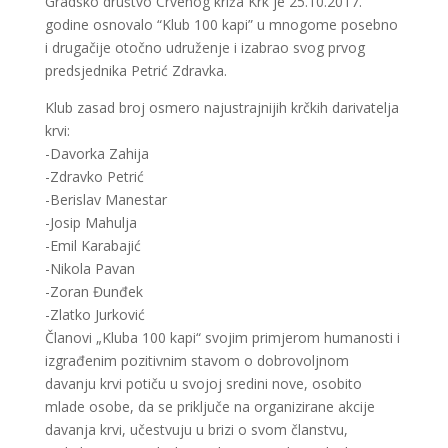
Gradsko društvo Crvenog križa Krk je 25.10.2017.
godine osnovalo “Klub 100 kapi” u mnogome posebno
i drugačije otočno udruženje i izabrao svog prvog
predsjednika Petrić Zdravka.
Klub zasad broj osmero najustrajnijih krčkih darivatelja
krvi:
-Davorka Zahija
-Zdravko Petrić
-Berislav Manestar
-Josip Mahulja
-Emil Karabajić
-Nikola Pavan
-Zoran Đunđek
-Zlatko Jurković
Članovi „Kluba 100 kapi“ svojim primjerom humanosti i
izgrađenim pozitivnim stavom o dobrovoljnom
davanju krvi potiču u svojoj sredini nove, osobito
mlade osobe, da se priključe na organizirane akcije
davanja krvi, učestvuju u brizi o svom članstvu,