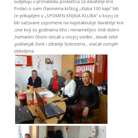
sudjeluju u pronalasku povlastica za davatelje krvi.
Podaci o svim članovima krčkog „Kluba 100 kapi“ biti
će prikupljeni u „SPOMEN KNJIGA KLUBA“ u kojoj će
biti sačuvane uspomene na najistaknutije davatelje krvi
,one koji su godinama tiho i nenametljivo činili dobro
,humanim činom isticali u svojoj sredini , davali sebe
,poklanjali život i zdravlje bolesnima , vraćali osmjeh
obiteljima.