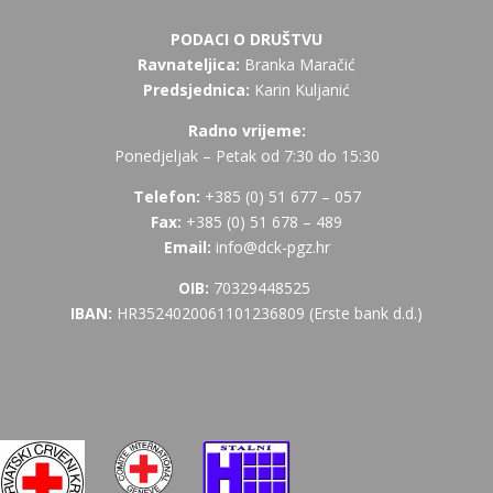
PODACI O DRUŠTVU
Ravnateljica:
Branka Maračić
Predsjednica:
Karin Kuljanić
Radno vrijeme:
Ponedjeljak – Petak od 7:30 do 15:30
Telefon:
+385 (
0) 51 677 – 057
Fax:
+385 (0) 51 678 – 489
Email:
info@dck-pgz.hr
OIB:
70329448525
IBAN:
HR3524020061101236809 (Erste bank d.d.)