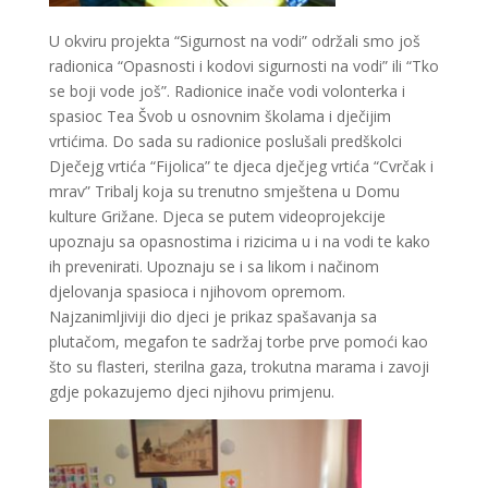
U okviru projekta “Sigurnost na vodi” održali smo još
radionica “Opasnosti i kodovi sigurnosti na vodi” ili “Tko
se boji vode još”. Radionice inače vodi volonterka i
spasioc Tea Švob u osnovnim školama i dječijim
vrtićima. Do sada su radionice poslušali predškolci
Dječejg vrtića “Fijolica” te djeca dječjeg vrtića “Cvrčak i
mrav” Tribalj koja su trenutno smještena u Domu
kulture Grižane. Djeca se putem videoprojekcije
upoznaju sa opasnostima i rizicima u i na vodi te kako
ih prevenirati. Upoznaju se i sa likom i načinom
djelovanja spasioca i njihovom opremom.
Najzanimljiviji dio djeci je prikaz spašavanja sa
plutačom, megafon te sadržaj torbe prve pomoći kao
što su flasteri, sterilna gaza, trokutna marama i zavoji
gdje pokazujemo djeci njihovu primjenu.