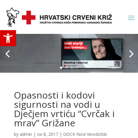
Open toolbar
Opasnosti i kodovi
sigurnosti na vodi u
Dječjem vrtiću “Cvrčak i
mrav” Grižane
by
admin
|
svi 8, 2017
|
GDCK Novi Vinodolski