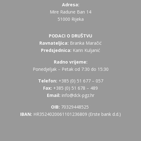
Adresa:
Mire Radune Ban 14
51000 Rijeka
PODACI O DRUŠTVU
Ravnateljica:
Branka Maračić
Predsjednica:
Karin Kuljanić
Radno vrijeme:
Ponedjeljak – Petak od 7:30 do 15:30
Telefon:
+385 (
0) 51 677 – 057
Fax:
+385 (0) 51 678 – 489
Email:
info@dck-pgz.hr
OIB:
70329448525
IBAN:
HR3524020061101236809 (Erste bank d.d.)