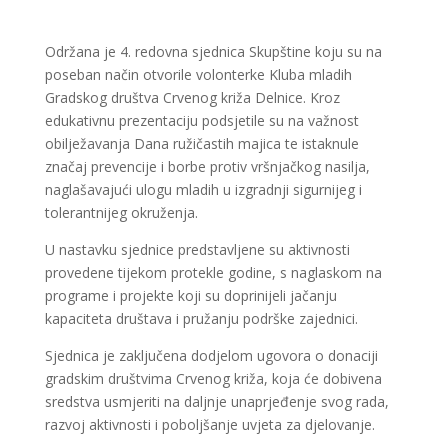
Održana je 4. redovna sjednica Skupštine koju su na
poseban način otvorile volonterke Kluba mladih
Gradskog društva Crvenog križa Delnice. Kroz
edukativnu prezentaciju podsjetile su na važnost
obilježavanja Dana ružičastih majica te istaknule
značaj prevencije i borbe protiv vršnjačkog nasilja,
naglašavajući ulogu mladih u izgradnji sigurnijeg i
tolerantnijeg okruženja.
U nastavku sjednice predstavljene su aktivnosti
provedene tijekom protekle godine, s naglaskom na
programe i projekte koji su doprinijeli jačanju
kapaciteta društava i pružanju podrške zajednici.
Sjednica je zaključena dodjelom ugovora o donaciji
gradskim društvima Crvenog križa, koja će dobivena
sredstva usmjeriti na daljnje unaprjeđenje svog rada,
razvoj aktivnosti i poboljšanje uvjeta za djelovanje.