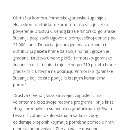
Obrtnička komora Primorsko-goranske županije s
Hrvatskom obrtničkom komorom ukazala je veliko
povjerenje Društvu Crvenog križa Primorsko-goranske
županije potpisavši Ugovor o tromjesečnoj donaciji po
21.000 kuna. Donacija je namijenjena za kupnju i
distribuciju paketa hrane za socijalno najugroženije
građane. Društvo Crvenog križa Primorsko-goranske
županije će distribuirati mjesečno po 210 paketa hrane
gradskim društvima na području Primorsko-goranske
županije koji će iste podijeliti krajnjim korisnicima
pomoći.
Društva Crvenog križa sa svojim zaposlenicima i
volonterima kroz svoje redovne programe i prije krize
zbog coronavirusa su brinula o građanima koji žive u
teškim životnim okolnostima, a sada se zbog
epidemije broj onih kojima je potrebna pomoć u hrani
neprestano povećava. Zbog toga se posebno