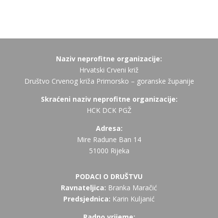
Naziv neprofitne organizacije:
Hrvatski Crveni križ
Društvo Crvenog križa Primorsko – goranske županije
Skraćeni naziv neprofitne organizacije:
HCK DCK PGŽ
Adresa:
Mire Radune Ban 14
51000 Rijeka
PODACI O DRUŠTVU
Ravnateljica:
Branka Maračić
Predsjednica:
Karin Kuljanić
Radno vrijeme: