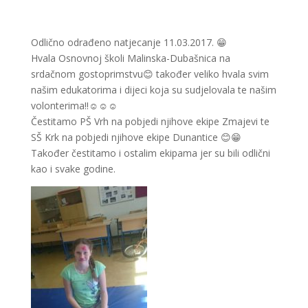
Odlično odrađeno natjecanje 11.03.2017.
😁
Hvala Osnovnoj školi Malinska-Dubašnica na
srdačnom gostoprimstvu
😊
također veliko hvala svim
našim edukatorima i dijeci koja su sudjelovala te našim
volonterima!!
☺
☺
☺
Čestitamo PŠ Vrh na pobjedi njihove ekipe Zmajevi te
SŠ Krk na pobjedi njihove ekipe Dunantice
😊
😁
Također čestitamo i ostalim ekipama jer su bili odlični
kao i svake godine.