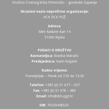
Društvo Crvenog križa Primorsko – goranske županije
Skraćeni naziv neprofitne organizacije:
HCK DCK PGŽ
Adresa:
Mire Radune Ban 14
51000 Rijeka
PODACI O DRUŠTVU
Ravnateljica:
Branka Maračić
Predsjednica:
Karin Kuljanić
Radno vrijeme:
Ponedjeljak – Petak od 7:30 do 15:30
Telefon:
+385 (
0) 51 677 – 057
Fax:
+385 (0) 51 678 – 489
Email:
info@dck-pgz.hr
OIB:
70329448525