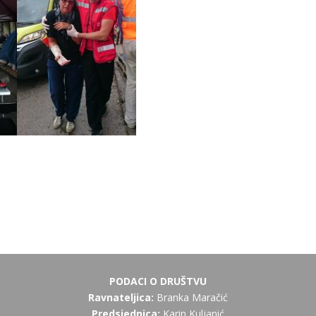
PODACI O DRUŠTVU
Ravnateljica:
Branka Maračić
Predsjednica:
Karin Kuljanić