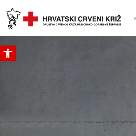
V
Open toolbar