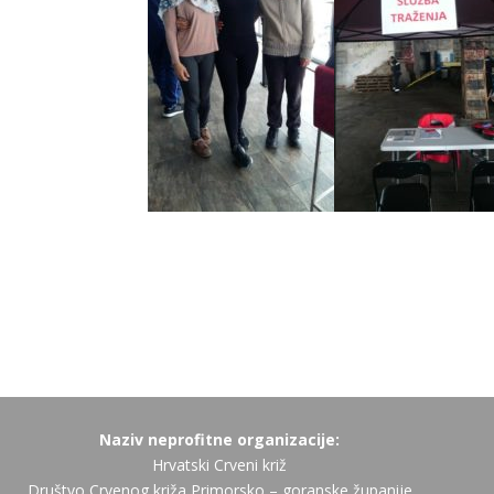
Naziv neprofitne organizacije:
Hrvatski Crveni križ
Društvo Crvenog križa Primorsko – goranske županije