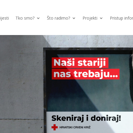
ijesti
Tko smo?
Što radimo?
Projekti
Pristup inf