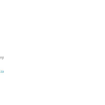
nji
 za