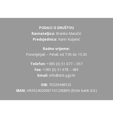
PODACI O DRUŠTVU
Ravnateljica:
Branka Maračić
Predsjednica:
Karin Kuljanić
Radno vrijeme:
Ponedjeljak – Petak od 7:30 do 15:30
Telefon:
+385 (
0) 51 677 – 057
Fax:
+385 (0) 51 678 – 489
Email:
info@dck-pgz.hr
OIB:
70329448525
IBAN:
HR3524020061101236809 (Erste bank d.d.)