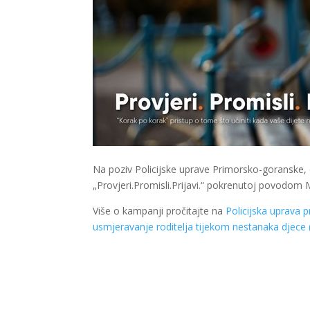
Na poziv Policijske uprave Primorsko-goranske, 
„Provjeri.Promisli.Prijavi.“ pokrenutoj povodo
Više o kampanji pročitajte na
Policijska uprava
usmjeravanje roditelja tijekom nestanaka djece 