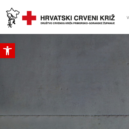
V
Open toolbar