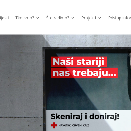
ijesti
Tko smo?
Što radimo?
Projekti
Pristup inf