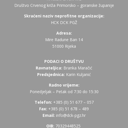
Društvo Crvenog križa Primorsko – goranske županije
Skraćeni naziv neprofitne organizacije:
HCK DCK PGŽ
Adresa:
Mire Radune Ban 14
51000 Rijeka
PODACI O DRUŠTVU
Ravnateljica:
Branka Maračić
Predsjednica:
Karin Kuljanić
Radno vrijeme:
Ponedjeljak – Petak od 7:30 do 15:30
Telefon:
+385 (
0) 51 677 – 057
Fax:
+385 (0) 51 678 – 489
Email:
info@dck-pgz.hr
OIB:
70329448525