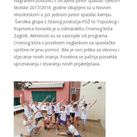
Nagrađeni polaznici s tečajeva Junior spasilac tijekom
školske 2017/2018. godine okupljeni su u Novom
Vinodolskom u još jednom Junior spasilac kampu.
Šarolika grupa s čitavog područja PGŽ te Topuskog i
Koprivnice boravila je u odmaralištu Crvenog križa
Zagreb. Aktivnosti su se sastojale od programa
Crvenog križa s posebnim naglaskom na spasilačke
vještine te prvu pomoć. Bila je ovo prilika za obnovu i
stjecanje novih znanja. Posebna se pažnja posvetila
upoznavanju i stvaranju novih prijateljstava.