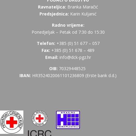
Ravnateljica:
Branka Maračić
Predsjednica:
Karin Kuljanić
Radno vrijeme:
Ponedjeljak – Petak od 7:30 do 15:30
Telefon:
+385 (
0) 51 677 – 057
Fax:
+385 (0) 51 678 – 489
Email:
info@dck-pgz.hr
OIB:
70329448525
IBAN:
HR3524020061101236809 (Erste bank d.d.)