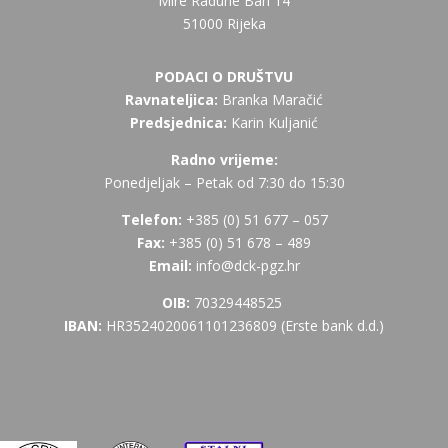
Mire Radune Ban 14
51000 Rijeka
PODACI O DRUŠTVU
Ravnateljica:
Branka Maračić
Predsjednica:
Karin Kuljanić
Radno vrijeme:
Ponedjeljak – Petak od 7:30 do 15:30
Telefon:
+385 (
0) 51 677 – 057
Fax:
+385 (0) 51 678 – 489
Email:
info@dck-pgz.hr
OIB:
70329448525
IBAN:
HR3524020061101236809 (Erste bank d.d.)