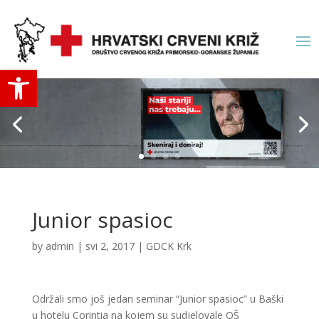
Open toolbar
Junior spasioc
by
admin
|
svi 2, 2017
|
GDCK Krk
Održali smo još jedan seminar “Junior spasioc” u Baški
u hotelu Corintia na kojem su sudjelovale OŠ