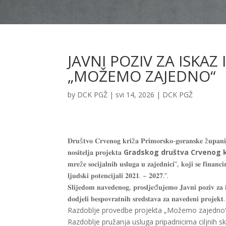
JAVNI POZIV ZA ISKAZ
„MOŽEMO ZAJEDNO“
by
DCK PGŽ
|
svi 14, 2026
|
DCK PGŽ
𝐃𝐫𝐮š𝐭𝐯𝐨 𝐂𝐫𝐯𝐞𝐧𝐨𝐠 𝐤𝐫𝐢ž𝐚 𝐏𝐫𝐢𝐦𝐨𝐫𝐬𝐤𝐨-𝐠𝐨𝐫𝐚𝐧𝐬𝐤𝐞 ž𝐮𝐩𝐚𝐧𝐢
𝐧𝐨𝐬𝐢𝐭𝐞𝐥𝐣𝐚 𝐩𝐫𝐨𝐣𝐞𝐤𝐭𝐚
Gradskog društva Crvenog k
𝐦𝐫𝐞ž𝐞 𝐬𝐨𝐜𝐢𝐣𝐚𝐥𝐧𝐢𝐡 𝐮𝐬𝐥𝐮𝐠𝐚 𝐮 𝐳𝐚𝐣𝐞𝐝𝐧𝐢𝐜𝐢“, 𝐤𝐨𝐣𝐢 𝐬𝐞 𝐟𝐢𝐧𝐚𝐧
𝐥𝐣𝐮𝐝𝐬𝐤𝐢 𝐩𝐨𝐭𝐞𝐧𝐜𝐢𝐣𝐚𝐥𝐢 𝟐𝟎𝟐𝟏. – 𝟐𝟎𝟐𝟕.“.
𝐒𝐥𝐢𝐣𝐞𝐝𝐨𝐦 𝐧𝐚𝐯𝐞𝐝𝐞𝐧𝐨𝐠, 𝐩𝐫𝐨𝐬𝐥𝐣𝐞đ𝐮𝐣𝐞𝐦𝐨 𝐉𝐚𝐯𝐧𝐢 𝐩𝐨𝐳𝐢𝐯 𝐳𝐚 𝐢
𝐝𝐨𝐝𝐣𝐞𝐥𝐢 𝐛𝐞𝐬𝐩𝐨𝐯𝐫𝐚𝐭𝐧𝐢𝐡 𝐬𝐫𝐞𝐝𝐬𝐭𝐚𝐯𝐚 𝐳𝐚 𝐧𝐚𝐯𝐞𝐝𝐞𝐧𝐢 𝐩𝐫𝐨𝐣𝐞𝐤𝐭.
Razdoblje provedbe projekta „Možemo zajedno“ z
Razdoblje pružanja usluga pripadnicima ciljnih s