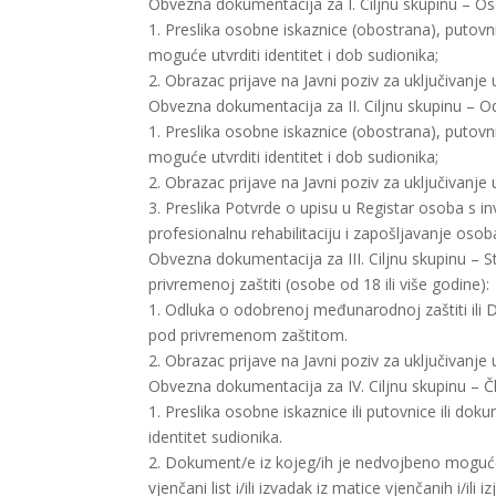
Obvezna dokumentacija za I. Ciljnu skupinu – Os
1. Preslika osobne iskaznice (obostrana), putovni
moguće utvrditi identitet i dob sudionika;
2. Obrazac prijave na Javni poziv za uključivanje 
Obvezna dokumentacija za II. Ciljnu skupinu – Od
1. Preslika osobne iskaznice (obostrana), putovni
moguće utvrditi identitet i dob sudionika;
2. Obrazac prijave na Javni poziv za uključivanje 
3. Preslika Potvrde o upisu u Registar osoba s inv
profesionalnu rehabilitaciju i zapošljavanje osoba
Obvezna dokumentacija za III. Ciljnu skupinu 
privremenoj zaštiti (osobe od 18 ili više godine):
1. Odluka o odobrenoj međunarodnoj zaštiti ili D
pod privremenom zaštitom.
2. Obrazac prijave na Javni poziv za uključivanje 
Obvezna dokumentacija za IV. Ciljnu skupinu – Član
1. Preslika osobne iskaznice ili putovnice ili dok
identitet sudionika.
2. Dokument/e iz kojeg/ih je nedvojbeno moguće utv
vjenčani list i/ili izvadak iz matice vjenčanih i/