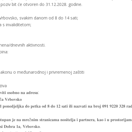
i poziv bit će otvoren do 31.12.2028. godine.
Vrbovsko, svakim danom od 8 do 14 sati;
a s invaliditetom;
mena/dnevnih aktivnosti.
pina:
Zakonu o međunarodnoj i privremenoj zaštiti
oziva
𝐯𝐢𝐭𝐢 𝐨𝐬𝐨𝐛𝐧𝐨 𝐧𝐚 𝐚𝐝𝐫𝐞𝐬𝐮:
ž𝐚 𝐕𝐫𝐛𝐨𝐯𝐬𝐤𝐨
𝐨𝐧𝐞𝐝𝐣𝐞𝐥𝐣𝐤𝐚 𝐝𝐨 𝐩𝐞𝐭𝐤𝐚 𝐨𝐝 𝟖 𝐝𝐨 𝟏𝟐 𝐬𝐚𝐭𝐢 𝐢𝐥𝐢 𝐧𝐚𝐳𝐯𝐚𝐭𝐢 𝐧𝐚 𝐛𝐫𝐨𝐣 𝟎𝟗𝟏 𝟗𝟐𝟐𝟎 𝟑𝟐𝟖 𝐫𝐚𝐝
𝐬𝐭𝐮𝐩𝐚𝐧 𝐣𝐞 𝐧𝐚 𝐦𝐫𝐞ž𝐧𝐢𝐦 𝐬𝐭𝐫𝐚𝐧𝐢𝐜𝐚𝐦𝐚 𝐧𝐨𝐬𝐢𝐭𝐞𝐥𝐣𝐚 𝐢 𝐩𝐚𝐫𝐭𝐧𝐞𝐫𝐚, 𝐤𝐚𝐨 𝐢 𝐮 𝐩𝐫𝐨𝐬𝐭𝐨𝐫𝐢𝐣𝐚𝐦
𝐬𝐢 𝐃𝐨𝐛𝐫𝐚 𝟏𝐚, 𝐕𝐫𝐛𝐨𝐯𝐬𝐤𝐨.