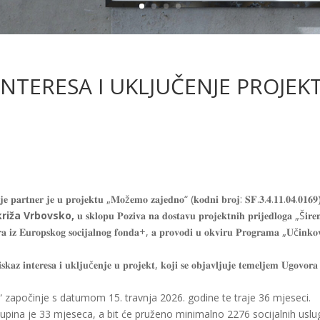
 INTERESA I UKLJUČENJE PROJEK
𝐞 𝐩𝐚𝐫𝐭𝐧𝐞𝐫 𝐣𝐞 𝐮 𝐩𝐫𝐨𝐣𝐞𝐤𝐭𝐮 „𝐌𝐨ž𝐞𝐦𝐨 𝐳𝐚𝐣𝐞𝐝𝐧𝐨“ (𝐤𝐨𝐝𝐧𝐢 𝐛𝐫𝐨𝐣: 𝐒𝐅.𝟑.𝟒.𝟏𝟏.𝟎𝟒.𝟎𝟏𝟔𝟗
riža Vrbovsko
,
𝐮 𝐬𝐤𝐥𝐨𝐩𝐮 𝐏𝐨𝐳𝐢𝐯𝐚 𝐧𝐚 𝐝𝐨𝐬𝐭𝐚𝐯𝐮 𝐩𝐫𝐨𝐣𝐞𝐤𝐭𝐧𝐢𝐡 𝐩𝐫𝐢𝐣𝐞𝐝𝐥𝐨𝐠𝐚 „Š𝐢𝐫𝐞
𝐜𝐢𝐫𝐚 𝐢𝐳 𝐄𝐮𝐫𝐨𝐩𝐬𝐤𝐨𝐠 𝐬𝐨𝐜𝐢𝐣𝐚𝐥𝐧𝐨𝐠 𝐟𝐨𝐧𝐝𝐚+, 𝐚 𝐩𝐫𝐨𝐯𝐨𝐝𝐢 𝐮 𝐨𝐤𝐯𝐢𝐫𝐮 𝐏𝐫𝐨𝐠𝐫𝐚𝐦𝐚 „𝐔č𝐢𝐧𝐤𝐨𝐯
𝐤𝐚𝐳 𝐢𝐧𝐭𝐞𝐫𝐞𝐬𝐚 𝐢 𝐮𝐤𝐥𝐣𝐮č𝐞𝐧𝐣𝐞 𝐮 𝐩𝐫𝐨𝐣𝐞𝐤𝐭, 𝐤𝐨𝐣𝐢 𝐬𝐞 𝐨𝐛𝐣𝐚𝐯𝐥𝐣𝐮𝐣𝐞 𝐭𝐞𝐦𝐞𝐥𝐣𝐞𝐦 𝐔𝐠𝐨𝐯𝐨𝐫𝐚
apočinje s datumom 15. travnja 2026. godine te traje 36 mjeseci.
kupina je 33 mjeseca, a bit će pruženo minimalno 2276 socijalnih uslu