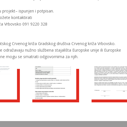
u projekt– ispunjen i potpisan.
žete kontaktirati
riža Vrbovsko 091 9220 328
vatskog Crvenog križa Gradskog društva Crvenog križa Vrbovsko.
ne odražavaju nužno službena stajališta Europske unije ili Europske
a ne mogu se smatrati odgovornima za njih.