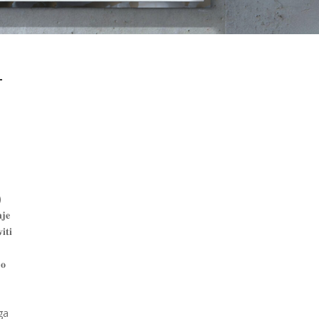
T
)
𝐣𝐞
𝐢𝐭𝐢
 𝐨
ga