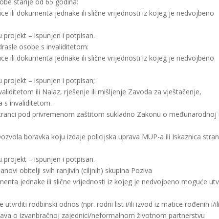
obe starije od 65 godina:
ce ili dokumenta jednake ili slične vrijednosti iz kojeg je nedvojbeno
u projekt – ispunjen i potpisan.
rasle osobe s invaliditetom:
ce ili dokumenta jednake ili slične vrijednosti iz kojeg je nedvojbeno
u projekt – ispunjen i potpisan;
aliditetom ili Nalaz, rješenje ili mišljenje Zavoda za vještačenje,
 s invaliditetom.
– Stranci pod privremenom zaštitom sukladno Zakonu o međunarodnoj 
ozvola boravka koju izdaje policijska uprava MUP-a ili Iskaznica stra
u projekt – ispunjen i potpisan.
ovi obitelji svih ranjivih (ciljnih) skupina Poziva
umenta jednake ili slične vrijednosti iz kojeg je nedvojbeno moguće utvr
rditi rodbinski odnos (npr. rodni list i/ili izvod iz matice rođenih i/il
ili izjava o izvanbračnoj zajednici/neformalnom životnom partnerstvu