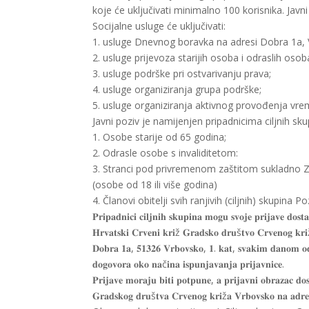
koje će uključivati minimalno 100 korisnika. Javn
Socijalne usluge će uključivati:
1. usluge Dnevnog boravka na adresi Dobra 1a, 
2. usluge prijevoza starijih osoba i odraslih osob
3. usluge podrške pri ostvarivanju prava;
4. usluge organiziranja grupa podrške;
5. usluge organiziranja aktivnog provođenja vre
Javni poziv je namijenjen pripadnicima ciljnih sku
1. Osobe starije od 65 godina;
2. Odrasle osobe s invaliditetom:
3. Stranci pod privremenom zaštitom sukladno 
(osobe od 18 ili više godina)
4. Članovi obitelji svih ranjivih (ciljnih) skupina P
𝐏𝐫𝐢𝐩𝐚𝐝𝐧𝐢𝐜𝐢 𝐜𝐢𝐥𝐣𝐧𝐢𝐡 𝐬𝐤𝐮𝐩𝐢𝐧𝐚 𝐦𝐨𝐠𝐮 𝐬𝐯𝐨𝐣𝐞 𝐩𝐫𝐢𝐣𝐚𝐯𝐞 𝐝𝐨𝐬𝐭
𝐇𝐫𝐯𝐚𝐭𝐬𝐤𝐢 𝐂𝐫𝐯𝐞𝐧𝐢 𝐤𝐫𝐢ž 𝐆𝐫𝐚𝐝𝐬𝐤𝐨 𝐝𝐫𝐮š𝐭𝐯𝐨 𝐂𝐫𝐯𝐞𝐧𝐨𝐠 𝐤𝐫
𝐃𝐨𝐛𝐫𝐚 𝟏𝐚, 𝟓𝟏𝟑𝟐𝟔 𝐕𝐫𝐛𝐨𝐯𝐬𝐤𝐨, 𝟏. 𝐤𝐚𝐭, 𝐬𝐯𝐚𝐤𝐢𝐦 𝐝𝐚𝐧𝐨𝐦 𝐨𝐝 𝐩
𝐝𝐨𝐠𝐨𝐯𝐨𝐫𝐚 𝐨𝐤𝐨 𝐧𝐚č𝐢𝐧𝐚 𝐢𝐬𝐩𝐮𝐧𝐣𝐚𝐯𝐚𝐧𝐣𝐚 𝐩𝐫𝐢𝐣𝐚𝐯𝐧𝐢𝐜𝐞.
𝐏𝐫𝐢𝐣𝐚𝐯𝐞 𝐦𝐨𝐫𝐚𝐣𝐮 𝐛𝐢𝐭𝐢 𝐩𝐨𝐭𝐩𝐮𝐧𝐞, 𝐚 𝐩𝐫𝐢𝐣𝐚𝐯𝐧𝐢 𝐨𝐛𝐫𝐚𝐳𝐚𝐜 𝐝𝐨
𝐆𝐫𝐚𝐝𝐬𝐤𝐨𝐠 𝐝𝐫𝐮š𝐭𝐯𝐚 𝐂𝐫𝐯𝐞𝐧𝐨𝐠 𝐤𝐫𝐢ž𝐚 𝐕𝐫𝐛𝐨𝐯𝐬𝐤𝐨 𝐧𝐚 𝐚𝐝𝐫𝐞