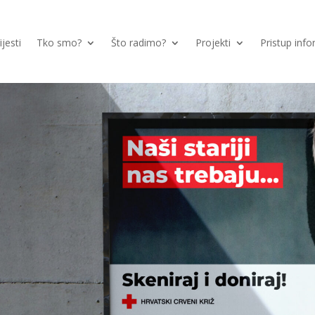
ijesti
Tko smo?
Što radimo?
Projekti
Pristup inf