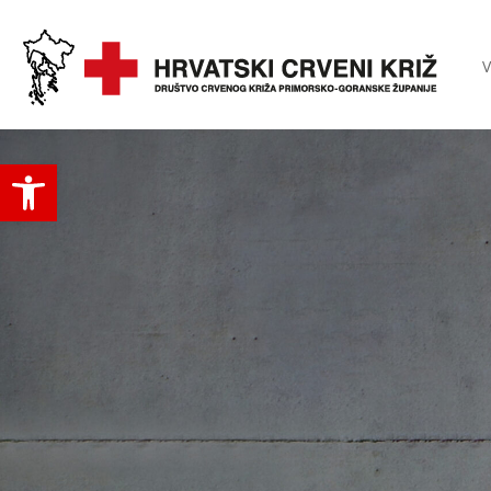
V
Open toolbar