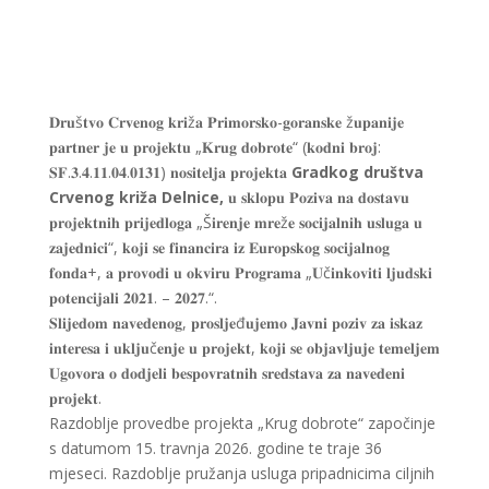
𝐃𝐫𝐮š𝐭𝐯𝐨 𝐂𝐫𝐯𝐞𝐧𝐨𝐠 𝐤𝐫𝐢ž𝐚 𝐏𝐫𝐢𝐦𝐨𝐫𝐬𝐤𝐨-𝐠𝐨𝐫𝐚𝐧𝐬𝐤𝐞 ž𝐮𝐩𝐚𝐧𝐢𝐣𝐞
𝐩𝐚𝐫𝐭𝐧𝐞𝐫 𝐣𝐞 𝐮 𝐩𝐫𝐨𝐣𝐞𝐤𝐭𝐮 „𝐊𝐫𝐮𝐠 𝐝𝐨𝐛𝐫𝐨𝐭𝐞“ (𝐤𝐨𝐝𝐧𝐢 𝐛𝐫𝐨𝐣:
𝐒𝐅.𝟑.𝟒.𝟏𝟏.𝟎𝟒.𝟎𝟏𝟑𝟏) 𝐧𝐨𝐬𝐢𝐭𝐞𝐥𝐣𝐚 𝐩𝐫𝐨𝐣𝐞𝐤𝐭𝐚
Gradkog društva
Crvenog križa Delnice,
𝐮 𝐬𝐤𝐥𝐨𝐩𝐮 𝐏𝐨𝐳𝐢𝐯𝐚 𝐧𝐚 𝐝𝐨𝐬𝐭𝐚𝐯𝐮
𝐩𝐫𝐨𝐣𝐞𝐤𝐭𝐧𝐢𝐡 𝐩𝐫𝐢𝐣𝐞𝐝𝐥𝐨𝐠𝐚 „Š𝐢𝐫𝐞𝐧𝐣𝐞 𝐦𝐫𝐞ž𝐞 𝐬𝐨𝐜𝐢𝐣𝐚𝐥𝐧𝐢𝐡 𝐮𝐬𝐥𝐮𝐠𝐚 𝐮
𝐳𝐚𝐣𝐞𝐝𝐧𝐢𝐜𝐢“, 𝐤𝐨𝐣𝐢 𝐬𝐞 𝐟𝐢𝐧𝐚𝐧𝐜𝐢𝐫𝐚 𝐢𝐳 𝐄𝐮𝐫𝐨𝐩𝐬𝐤𝐨𝐠 𝐬𝐨𝐜𝐢𝐣𝐚𝐥𝐧𝐨𝐠
𝐟𝐨𝐧𝐝𝐚+, 𝐚 𝐩𝐫𝐨𝐯𝐨𝐝𝐢 𝐮 𝐨𝐤𝐯𝐢𝐫𝐮 𝐏𝐫𝐨𝐠𝐫𝐚𝐦𝐚 „𝐔č𝐢𝐧𝐤𝐨𝐯𝐢𝐭𝐢 𝐥𝐣𝐮𝐝𝐬𝐤𝐢
𝐩𝐨𝐭𝐞𝐧𝐜𝐢𝐣𝐚𝐥𝐢 𝟐𝟎𝟐𝟏. – 𝟐𝟎𝟐𝟕.“.
𝐒𝐥𝐢𝐣𝐞𝐝𝐨𝐦 𝐧𝐚𝐯𝐞𝐝𝐞𝐧𝐨𝐠, 𝐩𝐫𝐨𝐬𝐥𝐣𝐞đ𝐮𝐣𝐞𝐦𝐨 𝐉𝐚𝐯𝐧𝐢 𝐩𝐨𝐳𝐢𝐯 𝐳𝐚 𝐢𝐬𝐤𝐚𝐳
𝐢𝐧𝐭𝐞𝐫𝐞𝐬𝐚 𝐢 𝐮𝐤𝐥𝐣𝐮č𝐞𝐧𝐣𝐞 𝐮 𝐩𝐫𝐨𝐣𝐞𝐤𝐭, 𝐤𝐨𝐣𝐢 𝐬𝐞 𝐨𝐛𝐣𝐚𝐯𝐥𝐣𝐮𝐣𝐞 𝐭𝐞𝐦𝐞𝐥𝐣𝐞𝐦
𝐔𝐠𝐨𝐯𝐨𝐫𝐚 𝐨 𝐝𝐨𝐝𝐣𝐞𝐥𝐢 𝐛𝐞𝐬𝐩𝐨𝐯𝐫𝐚𝐭𝐧𝐢𝐡 𝐬𝐫𝐞𝐝𝐬𝐭𝐚𝐯𝐚 𝐳𝐚 𝐧𝐚𝐯𝐞𝐝𝐞𝐧𝐢
𝐩𝐫𝐨𝐣𝐞𝐤𝐭.
Razdoblje provedbe projekta „Krug dobrote“ započinje
s datumom 15. travnja 2026. godine te traje 36
mjeseci. Razdoblje pružanja usluga pripadnicima ciljnih