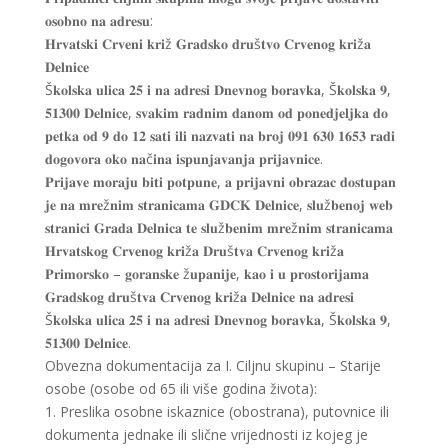
𝐨𝐬𝐨𝐛𝐧𝐨 𝐧𝐚 𝐚𝐝𝐫𝐞𝐬𝐮:
𝐇𝐫𝐯𝐚𝐭𝐬𝐤𝐢 𝐂𝐫𝐯𝐞𝐧𝐢 𝐤𝐫𝐢ž 𝐆𝐫𝐚𝐝𝐬𝐤𝐨 𝐝𝐫𝐮š𝐭𝐯𝐨 𝐂𝐫𝐯𝐞𝐧𝐨𝐠 𝐤𝐫𝐢ž𝐚
𝐃𝐞𝐥𝐧𝐢𝐜𝐞
Š𝐤𝐨𝐥𝐬𝐤𝐚 𝐮𝐥𝐢𝐜𝐚 𝟐𝟓 𝐢 𝐧𝐚 𝐚𝐝𝐫𝐞𝐬𝐢 𝐃𝐧𝐞𝐯𝐧𝐨𝐠 𝐛𝐨𝐫𝐚𝐯𝐤𝐚, Š𝐤𝐨𝐥𝐬𝐤𝐚 𝟗,
𝟓𝟏𝟑𝟎𝟎 𝐃𝐞𝐥𝐧𝐢𝐜𝐞, 𝐬𝐯𝐚𝐤𝐢𝐦 𝐫𝐚𝐝𝐧𝐢𝐦 𝐝𝐚𝐧𝐨𝐦 𝐨𝐝 𝐩𝐨𝐧𝐞𝐝𝐣𝐞𝐥𝐣𝐤𝐚 𝐝𝐨
𝐩𝐞𝐭𝐤𝐚 𝐨𝐝 𝟗 𝐝𝐨 𝟏𝟐 𝐬𝐚𝐭𝐢 𝐢𝐥𝐢 𝐧𝐚𝐳𝐯𝐚𝐭𝐢 𝐧𝐚 𝐛𝐫𝐨𝐣 𝟎𝟗𝟏 𝟔𝟑𝟎 𝟏𝟔𝟓𝟑 𝐫𝐚𝐝𝐢
𝐝𝐨𝐠𝐨𝐯𝐨𝐫𝐚 𝐨𝐤𝐨 𝐧𝐚č𝐢𝐧𝐚 𝐢𝐬𝐩𝐮𝐧𝐣𝐚𝐯𝐚𝐧𝐣𝐚 𝐩𝐫𝐢𝐣𝐚𝐯𝐧𝐢𝐜𝐞.
𝐏𝐫𝐢𝐣𝐚𝐯𝐞 𝐦𝐨𝐫𝐚𝐣𝐮 𝐛𝐢𝐭𝐢 𝐩𝐨𝐭𝐩𝐮𝐧𝐞, 𝐚 𝐩𝐫𝐢𝐣𝐚𝐯𝐧𝐢 𝐨𝐛𝐫𝐚𝐳𝐚𝐜 𝐝𝐨𝐬𝐭𝐮𝐩𝐚𝐧
𝐣𝐞 𝐧𝐚 𝐦𝐫𝐞ž𝐧𝐢𝐦 𝐬𝐭𝐫𝐚𝐧𝐢𝐜𝐚𝐦𝐚 𝐆𝐃𝐂𝐊 𝐃𝐞𝐥𝐧𝐢𝐜𝐞, 𝐬𝐥𝐮ž𝐛𝐞𝐧𝐨𝐣 𝐰𝐞𝐛
𝐬𝐭𝐫𝐚𝐧𝐢𝐜𝐢 𝐆𝐫𝐚𝐝𝐚 𝐃𝐞𝐥𝐧𝐢𝐜𝐚 𝐭𝐞 𝐬𝐥𝐮ž𝐛𝐞𝐧𝐢𝐦 𝐦𝐫𝐞ž𝐧𝐢𝐦 𝐬𝐭𝐫𝐚𝐧𝐢𝐜𝐚𝐦𝐚
𝐇𝐫𝐯𝐚𝐭𝐬𝐤𝐨𝐠 𝐂𝐫𝐯𝐞𝐧𝐨𝐠 𝐤𝐫𝐢ž𝐚 𝐃𝐫𝐮š𝐭𝐯𝐚 𝐂𝐫𝐯𝐞𝐧𝐨𝐠 𝐤𝐫𝐢ž𝐚
𝐏𝐫𝐢𝐦𝐨𝐫𝐬𝐤𝐨 – 𝐠𝐨𝐫𝐚𝐧𝐬𝐤𝐞 ž𝐮𝐩𝐚𝐧𝐢𝐣𝐞, 𝐤𝐚𝐨 𝐢 𝐮 𝐩𝐫𝐨𝐬𝐭𝐨𝐫𝐢𝐣𝐚𝐦𝐚
𝐆𝐫𝐚𝐝𝐬𝐤𝐨𝐠 𝐝𝐫𝐮š𝐭𝐯𝐚 𝐂𝐫𝐯𝐞𝐧𝐨𝐠 𝐤𝐫𝐢ž𝐚 𝐃𝐞𝐥𝐧𝐢𝐜𝐞 𝐧𝐚 𝐚𝐝𝐫𝐞𝐬𝐢
Š𝐤𝐨𝐥𝐬𝐤𝐚 𝐮𝐥𝐢𝐜𝐚 𝟐𝟓 𝐢 𝐧𝐚 𝐚𝐝𝐫𝐞𝐬𝐢 𝐃𝐧𝐞𝐯𝐧𝐨𝐠 𝐛𝐨𝐫𝐚𝐯𝐤𝐚, Š𝐤𝐨𝐥𝐬𝐤𝐚 𝟗,
𝟓𝟏𝟑𝟎𝟎 𝐃𝐞𝐥𝐧𝐢𝐜𝐞.
Obvezna dokumentacija za I. Ciljnu skupinu – Starije
osobe (osobe od 65 ili više godina života):
1. Preslika osobne iskaznice (obostrana), putovnice ili
dokumenta jednake ili slične vrijednosti iz kojeg je