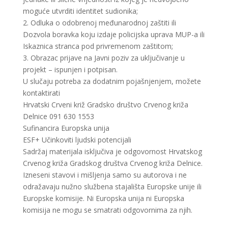
moguće utvrditi identitet sudionika;
2. Odluka o odobrenoj međunarodnoj zaštiti ili
Dozvola boravka koju izdaje policijska uprava MUP-a ili
Iskaznica stranca pod privremenom zaštitom;
3. Obrazac prijave na Javni poziv za uključivanje u
projekt – ispunjen i potpisan.
U slučaju potreba za dodatnim pojašnjenjem, možete
kontaktirati
Hrvatski Crveni križ Gradsko društvo Crvenog križa
Delnice 091 630 1553
Sufinancira Europska unija
ESF+ Učinkoviti ljudski potencijali
Sadržaj materijala isključiva je odgovornost Hrvatskog
Crvenog križa Gradskog društva Crvenog križa Delnice.
Izneseni stavovi i mišljenja samo su autorova i ne
odražavaju nužno službena stajališta Europske unije ili
Europske komisije. Ni Europska unija ni Europska
komisija ne mogu se smatrati odgovornima za njih.