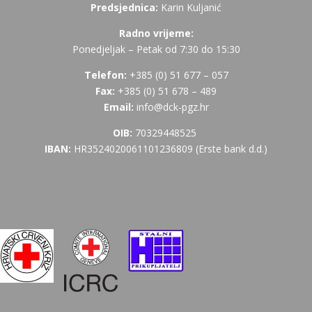
Predsjednica:
Karin Kuljanić
Radno vrijeme:
Ponedjeljak – Petak od 7:30 do 15:30
Telefon:
+385 (
0) 51 677 – 057
Fax:
+385 (0) 51 678 – 489
Email:
info@dck-pgz.hr
OIB:
70329448525
IBAN:
HR3524020061101236809 (Erste bank d.d.)