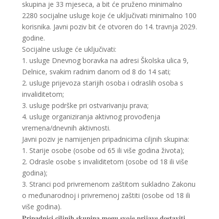
skupina je 33 mjeseca, a bit će pruženo minimalno
2280 socijalne usluge koje će uključivati minimalno 100
korisnika. Javni poziv bit će otvoren do 14. travnja 2029.
godine.
Socijalne usluge će uključivati:
1. usluge Dnevnog boravka na adresi Školska ulica 9,
Delnice, svakim radnim danom od 8 do 14 sati;
2. usluge prijevoza starijih osoba i odraslih osoba s
invaliditetom;
3. usluge podrške pri ostvarivanju prava;
4. usluge organiziranja aktivnog provođenja
vremena/dnevnih aktivnosti.
Javni poziv je namijenjen pripadnicima ciljnih skupina:
1. Starije osobe (osobe od 65 ili više godina života);
2. Odrasle osobe s invaliditetom (osobe od 18 ili više
godina);
3. Stranci pod privremenom zaštitom sukladno Zakonu
o međunarodnoj i privremenoj zaštiti (osobe od 18 ili
više godina).
𝐏𝐫𝐢𝐩𝐚𝐝𝐧𝐢𝐜𝐢 𝐜𝐢𝐥𝐣𝐧𝐢𝐡 𝐬𝐤𝐮𝐩𝐢𝐧𝐚 𝐦𝐨𝐠𝐮 𝐬𝐯𝐨𝐣𝐞 𝐩𝐫𝐢𝐣𝐚𝐯𝐞 𝐝𝐨𝐬𝐭𝐚𝐯𝐢𝐭𝐢