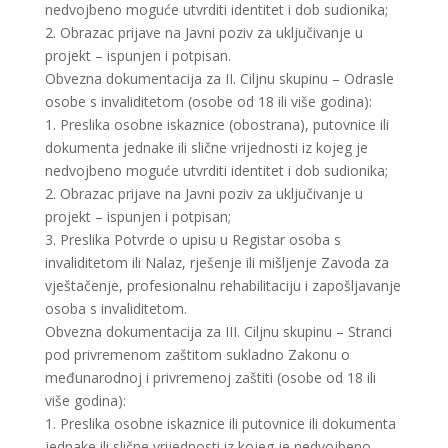
nedvojbeno moguće utvrditi identitet i dob sudionika;
2. Obrazac prijave na Javni poziv za uključivanje u
projekt – ispunjen i potpisan.
Obvezna dokumentacija za II. Ciljnu skupinu – Odrasle
osobe s invaliditetom (osobe od 18 ili više godina):
1. Preslika osobne iskaznice (obostrana), putovnice ili
dokumenta jednake ili slične vrijednosti iz kojeg je
nedvojbeno moguće utvrditi identitet i dob sudionika;
2. Obrazac prijave na Javni poziv za uključivanje u
projekt – ispunjen i potpisan;
3. Preslika Potvrde o upisu u Registar osoba s
invaliditetom ili Nalaz, rješenje ili mišljenje Zavoda za
vještačenje, profesionalnu rehabilitaciju i zapošljavanje
osoba s invaliditetom.
Obvezna dokumentacija za III. Ciljnu skupinu – Stranci
pod privremenom zaštitom sukladno Zakonu o
međunarodnoj i privremenoj zaštiti (osobe od 18 ili
više godina):
1. Preslika osobne iskaznice ili putovnice ili dokumenta
jednake ili slične vrijednosti iz kojeg je nedvojbeno