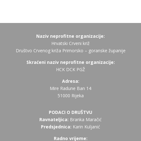
Naziv neprofitne organizacije:
Hrvatski Crveni križ
Društvo Crvenog križa Primorsko – goranske županije
Skraćeni naziv neprofitne organizacije:
HCK DCK PGŽ
Adresa:
Mire Radune Ban 14
51000 Rijeka
PODACI O DRUŠTVU
Ravnateljica:
Branka Maračić
Predsjednica:
Karin Kuljanić
Radno vrijeme: