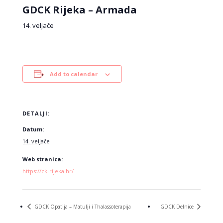
GDCK Rijeka – Armada
14. veljače
Add to calendar
DETALJI:
Datum:
14. veljače
Web stranica:
https://ck-rijeka.hr/
GDCK Opatija – Matulji i Thalassoterapija
GDCK Delnice