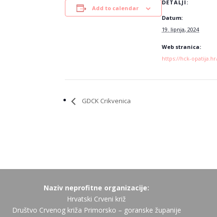
DETALJI:
Add to calendar
Datum:
19. lipnja, 2024
Web stranica:
https://hck-opatija.hr
GDCK Crikvenica
Naziv neprofitne organizacije:
Hrvatski Crveni križ
Društvo Crvenog križa Primorsko – goranske županije