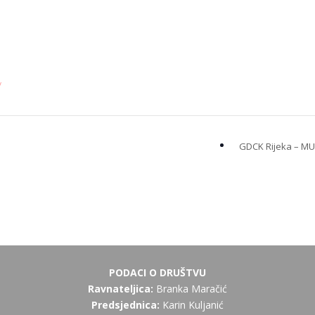
/
GDCK Rijeka – M
PODACI O DRUŠTVU
Ravnateljica:
Branka Maračić
Predsjednica:
Karin Kuljanić