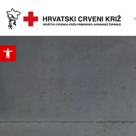
V
Open toolbar