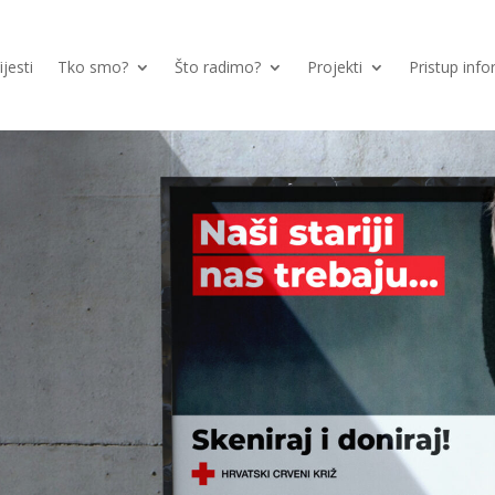
ijesti
Tko smo?
Što radimo?
Projekti
Pristup inf