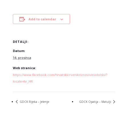
Add to calendar
DETALJI:
Datum:
14. prosinca
Web stranica:
https://www.facebook.com/hrvatskicrvenikriznovivinodolski/?
locale=hr_HR
GDCK Rijeka – Jelenje
GDCK Opatija – Matulji