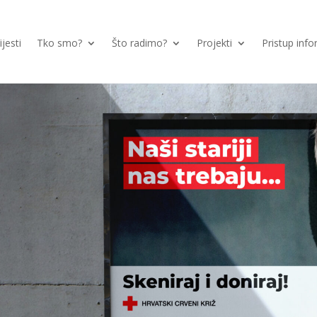
ijesti
Tko smo?
Što radimo?
Projekti
Pristup inf