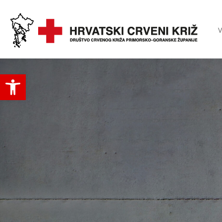
V
Open toolbar