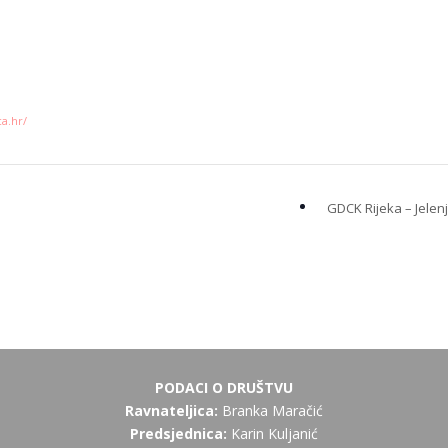
ca.hr/
GDCK Rijeka – Jelen
PODACI O DRUŠTVU
Ravnateljica:
Branka Maračić
Predsjednica:
Karin Kuljanić