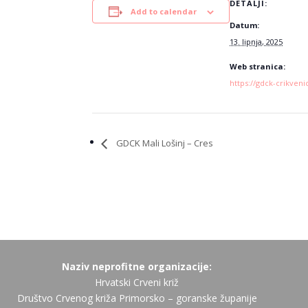
DETALJI:
Add to calendar
Datum:
13. lipnja, 2025
Web stranica:
https://gdck-crikveni
GDCK Mali Lošinj – Cres
Naziv neprofitne organizacije:
Hrvatski Crveni križ
Društvo Crvenog križa Primorsko – goranske županije