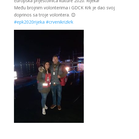
Europska prijestolnica kulture 2020. Rijeka!
Među brojnim volonterima i GDCK Krk je dao svoj
doprinos sa troje volontera.
😊
#
epk2020rijeka
#
crvenikrizkrk