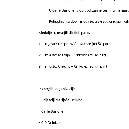
U Caffe Bar Che, 5.05., održan je turnir u marijašu
Pobjednici su dobili medalje, a svi sudionici zahval
Medalje su osvojili sljedeći parovi:
1.
mjesto: Despotović – Mance (muški par)
2.
mjesto: Mataja – Crnković (muški par)
3.
mjesto: Grgurić – Crnković (ženski par)
Pomogli u organizaciji:
– Prijatelji marijaša Delnice
– Caffe Bar Che
– CIP Delnice