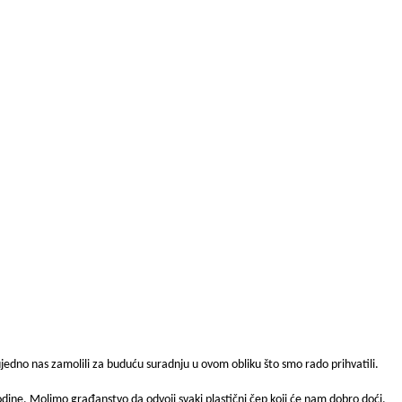
ujedno nas zamolili za buduću suradnju u ovom obliku što smo rado prihvatili.
dine. Molimo građanstvo da odvoji svaki plastični čep koji će nam dobro doći.