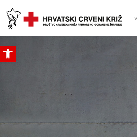
V
Open toolbar