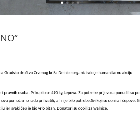
DNO“
ca Gradsko društvo Crvenog križa Delnice organiziralo je humanitarnu akciju
h i pravnih osoba. Prikupilo se 490 kg čepova.
Za potrebe prijevoza ponudili su p
hovu pomoć smo rado prihvatili, ali nije bilo potrebe.
Svi koji su donirali čepove,
ju jer svaki čep je bio vrlo bitan. Donatori su dobili zahvalnice.