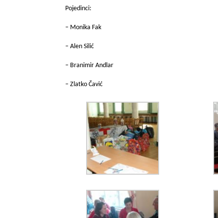
Pojedinci:
– Monika Fak
– Alen Silić
– Branimir Andlar
– Zlatko Čavić