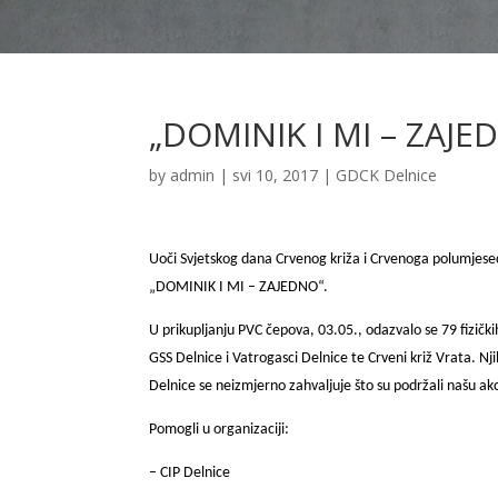
„DOMINIK I MI – ZAJE
by
admin
|
svi 10, 2017
|
GDCK Delnice
Uoči Svjetskog dana Crvenog križa i Crvenoga polumjese
„DOMINIK I MI – ZAJEDNO“.
U prikupljanju PVC čepova, 03.05., odazvalo se 79 fizički
GSS Delnice i Vatrogasci Delnice te Crveni križ Vrata. Nji
Delnice se neizmjerno zahvaljuje što su podržali našu akci
Pomogli u organizaciji:
– CIP Delnice