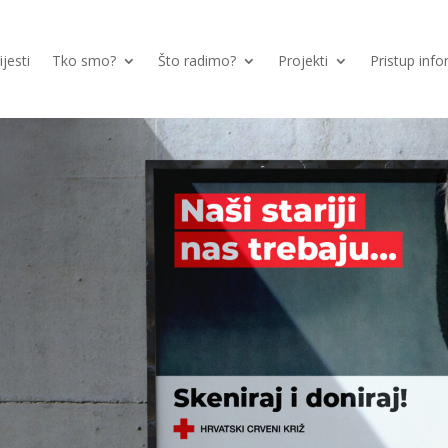
ijesti
Tko smo?
Što radimo?
Projekti
Pristup inf