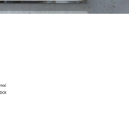
omoć
 GDCK