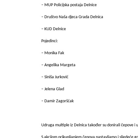
– MUP Policijska postaja Delnice
– Društvo Naša djeca Grada Delnica
– KUD Delnice
Pojedinci:
– Monika Fak
– Angelika Margeta
– Siniša Jurković
– Jelena Glad
– Damir Zagoršćak
Udruga multiple iz Delnica također su donirali čepove i 
S akcijom prikupljanjem čepova nastavljamo i sljedeće go