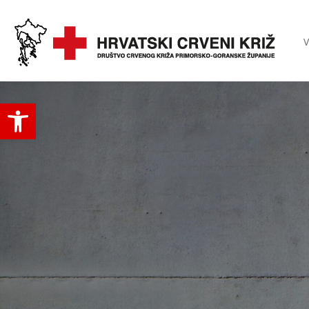
V
Open toolbar