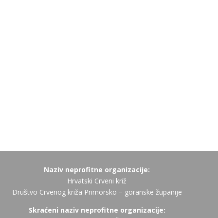
Naziv neprofitne organizacije:
Hrvatski Crveni križ
Društvo Crvenog križa Primorsko – goranske županije
Skraćeni naziv neprofitne organizacije: