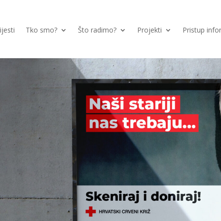
ijesti
Tko smo?
Što radimo?
Projekti
Pristup inf