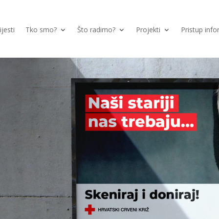
ijesti
Tko smo?
Što radimo?
Projekti
Pristup inf