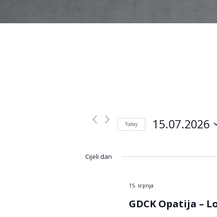
15.07.2026
Today
Odaberite
datum.
Cijeli dan
15. srpnja
GDCK Opatija – L