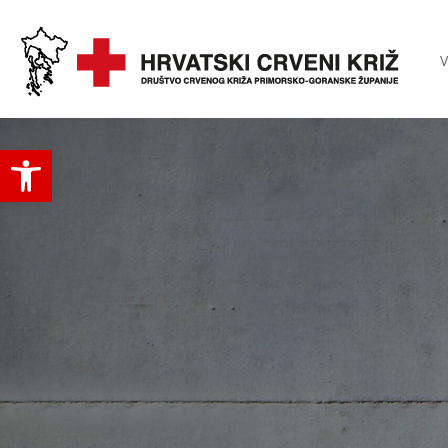
V
Open toolbar