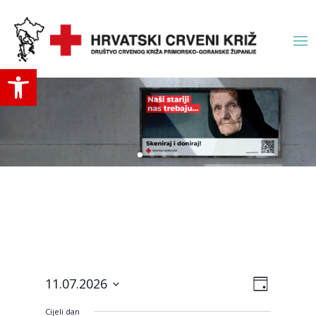
Open toolbar
Navigac
Događa
11.07.2026
Day
navigac
pogled
Odaberite
pogled
Cijeli dan