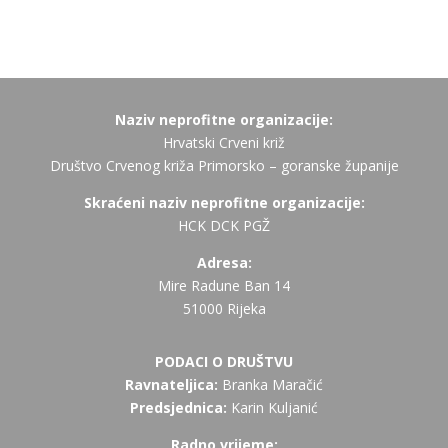
Naziv neprofitne organizacije:
Hrvatski Crveni križ
Društvo Crvenog križa Primorsko – goranske županije
Skraćeni naziv neprofitne organizacije:
HCK DCK PGŽ
Adresa:
Mire Radune Ban 14
51000 Rijeka
PODACI O DRUŠTVU
Ravnateljica:
Branka Maračić
Predsjednica:
Karin Kuljanić
Radno vrijeme: