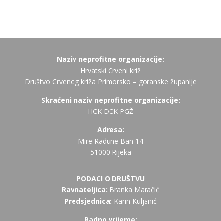
Naziv neprofitne organizacije:
Hrvatski Crveni križ
Društvo Crvenog križa Primorsko – goranske županije
Skraćeni naziv neprofitne organizacije:
HCK DCK PGŽ
Adresa:
Mire Radune Ban 14
51000 Rijeka
PODACI O DRUŠTVU
Ravnateljica:
Branka Maračić
Predsjednica:
Karin Kuljanić
Radno vrijeme: