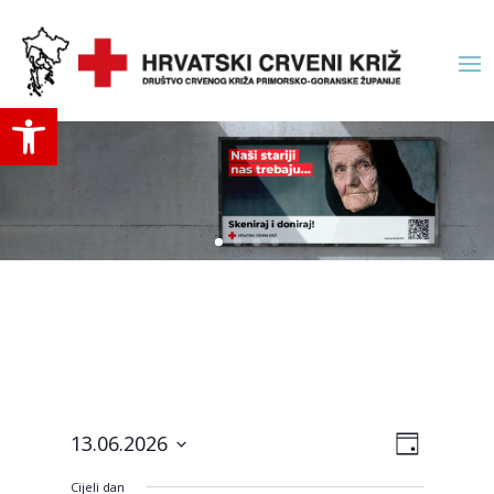
Open toolbar
Navigac
Događa
13.06.2026
Day
navigac
pogled
Odaberite
pogled
Cijeli dan