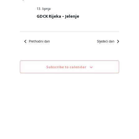
datum.
13. lipnja
GDCK Rijeka – Jelenje
Prethodni dan
Sljedeći dan
Subscribe to calendar