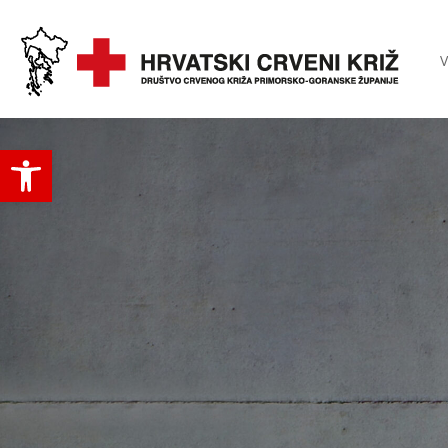
V
Open toolbar