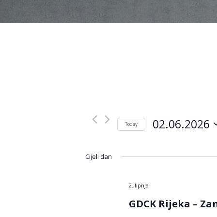
02.06.2026
Today
Odaberite
datum.
Cijeli dan
2. lipnja
GDCK Rijeka – Za