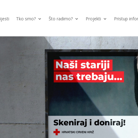
ijesti
Tko smo?
Što radimo?
Projekti
Pristup inf