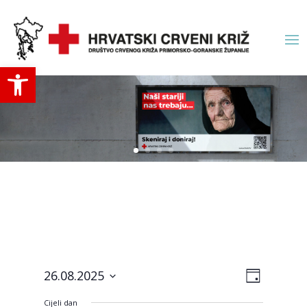
Open toolbar
Navigac
Događa
26.08.2025
Day
navigac
pogled
Odaberite
pogled
Cijeli dan