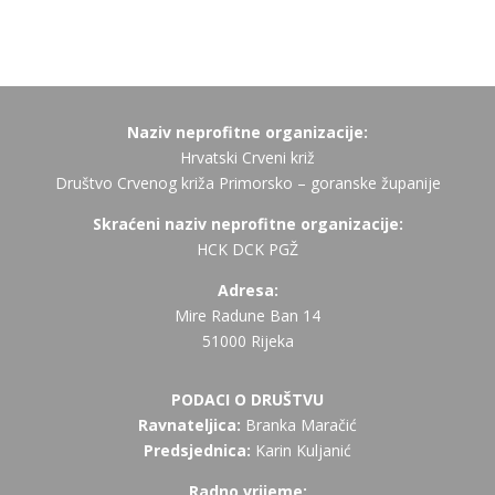
Naziv neprofitne organizacije:
Hrvatski Crveni križ
Društvo Crvenog križa Primorsko – goranske županije
Skraćeni naziv neprofitne organizacije:
HCK DCK PGŽ
Adresa:
Mire Radune Ban 14
51000 Rijeka
PODACI O DRUŠTVU
Ravnateljica:
Branka Maračić
Predsjednica:
Karin Kuljanić
Radno vrijeme: