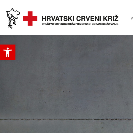
V
Open toolbar