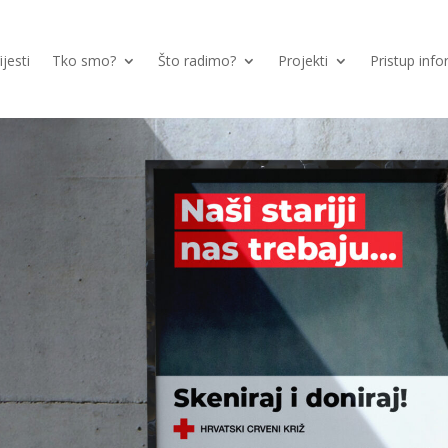
ijesti
Tko smo?
Što radimo?
Projekti
Pristup inf