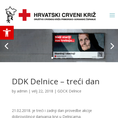
Open toolbar
DDK Delnice – treći dan
by
admin
|
velj 22, 2018
|
GDCK Delnice
21.02.2018. je treći i zadnji dan provedbe akcije
dobrovoljnog darivanja krvi u Delnicama.