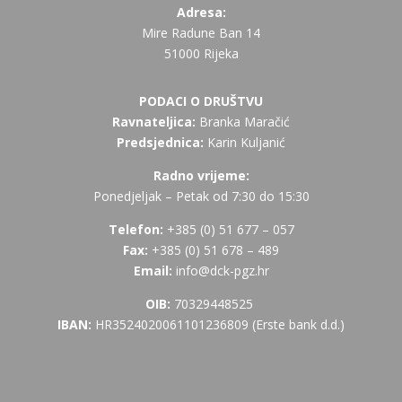
Adresa:
Mire Radune Ban 14
51000 Rijeka
PODACI O DRUŠTVU
Ravnateljica:
Branka Maračić
Predsjednica:
Karin Kuljanić
Radno vrijeme:
Ponedjeljak – Petak od 7:30 do 15:30
Telefon:
+385 (
0) 51 677 – 057
Fax:
+385 (0) 51 678 – 489
Email:
info@dck-pgz.hr
OIB:
70329448525
IBAN:
HR3524020061101236809 (Erste bank d.d.)