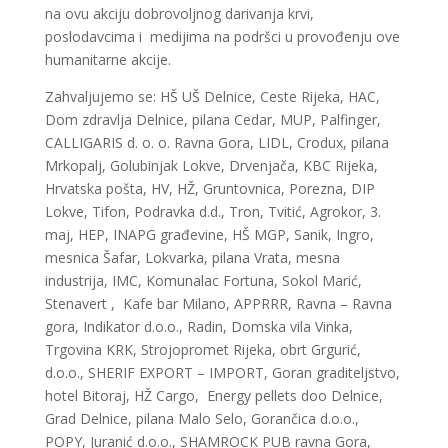
na ovu akciju dobrovoljnog darivanja krvi,
poslodavcima i medijima na podršci u provođenju ove
humanitarne akcije.
Zahvaljujemo se: HŠ UŠ Delnice, Ceste Rijeka, HAC,
Dom zdravlja Delnice, pilana Cedar, MUP, Palfinger,
CALLIGARIS d. o. o. Ravna Gora, LIDL, Crodux, pilana
Mrkopalj, Golubinjak Lokve, Drvenjača, KBC Rijeka,
Hrvatska pošta, HV, HŽ, Gruntovnica, Porezna, DIP
Lokve, Tifon, Podravka d.d., Tron, Tvitić, Agrokor, 3.
maj, HEP, INAPG građevine, HŠ MGP, Sanik, Ingro,
mesnica Šafar, Lokvarka, pilana Vrata, mesna
industrija, IMC, Komunalac Fortuna, Sokol Marić,
Stenavert , Kafe bar Milano, APPRRR, Ravna – Ravna
gora, Indikator d.o.o., Radin, Domska vila Vinka,
Trgovina KRK, Strojopromet Rijeka, obrt Grgurić,
d.o.o., SHERIF EXPORT – IMPORT, Goran graditeljstvo,
hotel Bitoraj, HŽ Cargo, Energy pellets doo Delnice,
Grad Delnice, pilana Malo Selo, Gorančica d.o.o.,
POPY, Juranić d.o.o., SHAMROCK PUB ravna Gora,