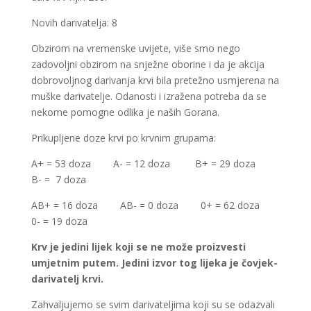
Novih darivatelja: 8
Obzirom na vremenske uvijete, više smo nego
zadovoljni obzirom na snježne oborine i da je akcija
dobrovoljnog darivanja krvi bila pretežno usmjerena na
muške darivatelje. Odanosti i izražena potreba da se
nekome pomogne odlika je naših Gorana.
Prikupljene doze krvi po krvnim grupama:
A+ = 53 doza A- = 12 doza B+ = 29 doza
B- = 7 doza
AB+ = 16 doza AB- = 0 doza 0+ = 62 doza
0- = 19 doza
Krv je jedini lijek koji se ne može proizvesti
umjetnim putem. Jedini izvor tog lijeka je čovjek-
darivatelj krvi.
Zahvaljujemo se svim darivateljima koji su se odazvali