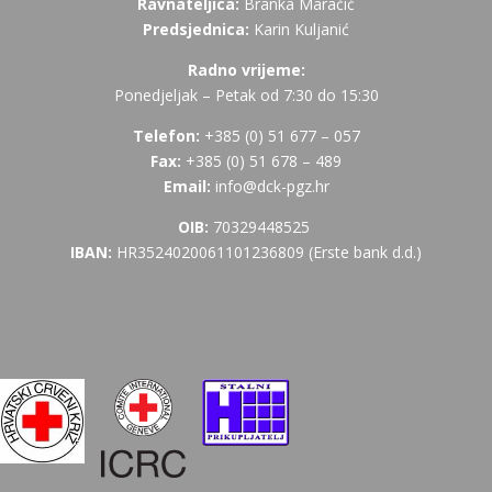
Ravnateljica:
Branka Maračić
Predsjednica:
Karin Kuljanić
Radno vrijeme:
Ponedjeljak – Petak od 7:30 do 15:30
Telefon:
+385 (
0) 51 677 – 057
Fax:
+385 (0) 51 678 – 489
Email:
info@dck-pgz.hr
OIB:
70329448525
IBAN:
HR3524020061101236809 (Erste bank d.d.)