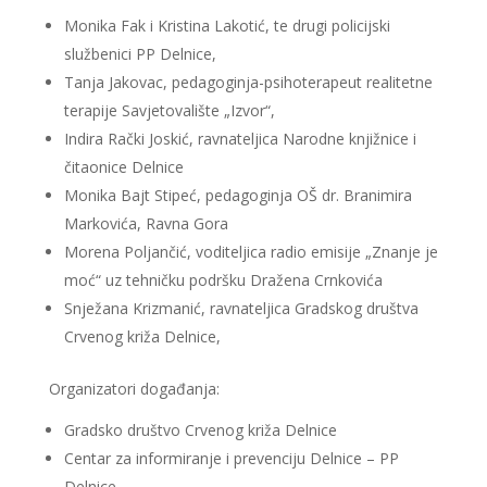
Monika Fak i Kristina Lakotić, te drugi policijski
službenici PP Delnice,
Tanja Jakovac, pedagoginja-psihoterapeut realitetne
terapije Savjetovalište „Izvor“,
Indira Rački Joskić, ravnateljica Narodne knjižnice i
čitaonice Delnice
Monika Bajt Stipeć, pedagoginja OŠ dr. Branimira
Markovića, Ravna Gora
Morena Poljančić, voditeljica radio emisije „Znanje je
moć“ uz tehničku podršku Dražena Crnkovića
Snježana Krizmanić, ravnateljica Gradskog društva
Crvenog križa Delnice,
Organizatori događanja:
Gradsko društvo Crvenog križa Delnice
Centar za informiranje i prevenciju Delnice – PP
Delnice