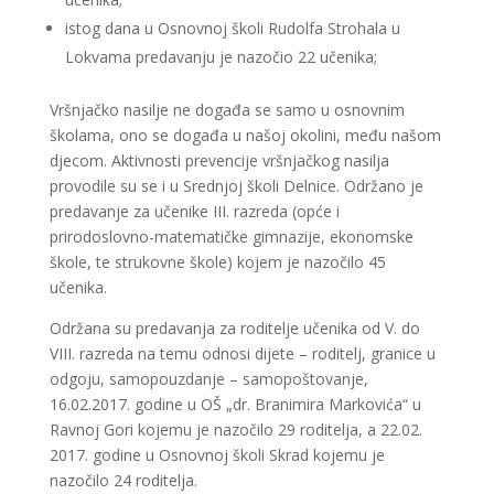
istog dana u Osnovnoj školi Rudolfa Strohala u
Lokvama predavanju je nazočio 22 učenika;
Vršnjačko nasilje ne događa se samo u osnovnim
školama, ono se događa u našoj okolini, među našom
djecom. Aktivnosti prevencije vršnjačkog nasilja
provodile su se i u Srednjoj školi Delnice. Održano je
predavanje za učenike III. razreda (opće i
prirodoslovno-matematičke gimnazije, ekonomske
škole, te strukovne škole) kojem je nazočilo 45
učenika.
Održana su predavanja za roditelje učenika od V. do
VIII. razreda na temu odnosi dijete – roditelj, granice u
odgoju, samopouzdanje – samopoštovanje,
16.02.2017. godine u OŠ „dr. Branimira Markovića“ u
Ravnoj Gori kojemu je nazočilo 29 roditelja, a 22.02.
2017. godine u Osnovnoj školi Skrad kojemu je
nazočilo 24 roditelja.