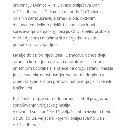
prevenciju Delnice – PP Delnice obilježava Dan
ružičastih majici. Djeluje se na području 7 jedinica
lokalnih samouprava, a time i škola. Aktivnim
djelovanjem želimo približiti javnosti važnost
sprečavanja vršnjačkog nasilja. Ono je veliki problem
među djecom i mladima što nerijetko rezultira
perspektivi razvoja djece.
Nasilje dolazi od riječi „sila“. Označava odnos dviju
strana u kome jedna strana uporabom ili samom
prijetnjom uporabe sile utječe na drugu stranu. Nasilje
je svjesna okrutnost usmjerena prema drugima s
ciljem stjecanja moći pomoću nanošenja psihičke i/ili
fizičke boli.
Ružičaste majice su međunarodni simbol programa
sprječavanja vršnjačkog nasilja.
Aktivnosti su započele 16. veljače, intenzivnije u tjednu
od 20. do 24. veljače u kojem i obilježavamo Dan
ružičastih majci.