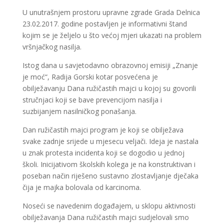
U unutrašnjem prostoru upravne zgrade Grada Delnica
23.02.2017. godine postavljen je informativni štand
kojim se je željelo u što većoj mjeri ukazati na problem
vršnjačkog nasilja.
Istog dana u savjetodavno obrazovnoj emisiji „Znanje
je moć“, Radija Gorski kotar posvećena je
obilježavanju Dana ružičastih majci u kojoj su govorili
stručnjaci koji se bave prevencijom nasilja i
suzbijanjem nasilničkog ponašanja.
Dan ružičastih majci program je koji se obilježava
svake zadnje srijede u mjesecu veljači. Ideja je nastala
u znak protesta incidenta koji se dogodio u jednoj
školi. Inicijativom školskih kolega je na konstruktivan i
poseban način riješeno sustavno zlostavljanje dječaka
čija je majka bolovala od karcinoma.
Noseći se navedenim događajem, u sklopu aktivnosti
obilježavanja Dana ružičastih majci sudjelovali smo