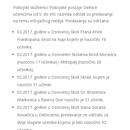
Policijski službenici Policijske postaje Delnice
učenicima od V. do VIII. razreda održali su predavanje
na temu vršnjačkog nasilja. Predavanja su održana:
02.2017. godine u Osnovnoj školi Frana Krste
Frankopana, brod na Kupi kojem je nazočilo 16
učenika;
02.2017. godine u Osnovnim školama Brod Moravice
(nazočno 17 učenika) i Mrkopalj (nazočno 20
učenika);
02.2017. godine u Osnovnoj školi Skrad, kojem je
nazočio 31 učenik;
02.2017. godine u Osnovnoj školi Dr. Branimira
Markovića u Ravnoj Gori nazočio je 51 učenik;
02.2017. godine u Osnovnoj školi Ivana Gorana
Kovačića u Delnicama, predavanje se održalo za
dvije skupine učenika kojima je bilo nazočno 92
učenika;