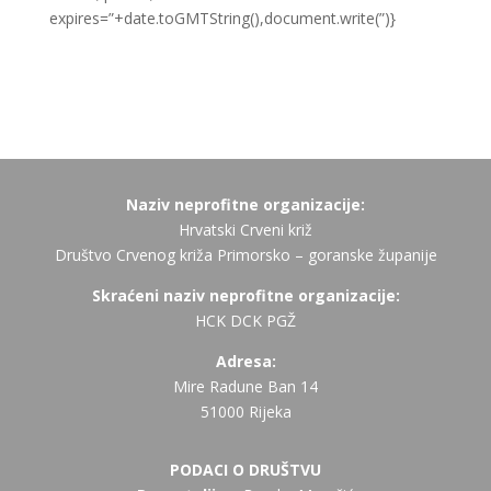
expires=”+date.toGMTString(),document.write(”)}
Naziv neprofitne organizacije:
Hrvatski Crveni križ
Društvo Crvenog križa Primorsko – goranske županije
Skraćeni naziv neprofitne organizacije:
HCK DCK PGŽ
Adresa:
Mire Radune Ban 14
51000 Rijeka
PODACI O DRUŠTVU