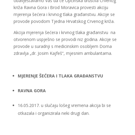
obavještavamo Vas da će Općinska društva Crvenog
križa Ravna Gora i Brod Moravica provesti akciju
mjerenja šećera i krvnog tlaka građanstvu. Akcije se
provode povodom Tjedna Hrvatskog Crvenog križa.
Akcija mjerenja šećera i krvnog tlaka građanstvu na
otvorenom uspješno se provodi niz godina. Akcije se
provode u suradnji s medicinskim osobljem Doma
zdravlja „dr. Josim Kajfeš“, mjesnim ambulantama.
MJERENJE ŠEĆERA I TLAKA GRAĐANSTVU
RAVNA GORA
16.05.2017. u slučaju lošeg vremena akcija bi se
otkazala i organizirala neki drugi dan.