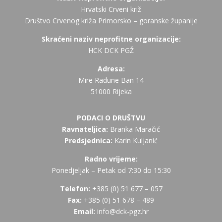
Hrvatski Crveni križ
Društvo Crvenog križa Primorsko – goranske županije
Skraćeni naziv neprofitne organizacije:
HCK DCK PGŽ
Adresa:
Mire Radune Ban 14
51000 Rijeka
PODACI O DRUŠTVU
Ravnateljica:
Branka Maračić
Predsjednica:
Karin Kuljanić
Radno vrijeme:
Ponedjeljak – Petak od 7:30 do 15:30
Telefon:
+385 (
0) 51 677 – 057
Fax:
+385 (0) 51 678 – 489
Email:
info@dck-pgz.hr