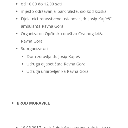
od 10:00 do 12:00 sati
mjesto održavanja: parkiralište, dio kod kioska
Djelatnici zdravstvene ustanove „dr. Josip Kajfeš“ ,
ambulanta Ravna Gora
Organizator: Općinsko društvo Crvenog križa
Ravna Gora
Suorganizatori:
Dom zdravlja dr. Josip Kajfeš
Udruga dijabetičara Ravna Gora
Udruga umirovljenika Ravna Gora
BROD MORAVICE
19.05.2017., u slučaju lošeg vremena akcija će se